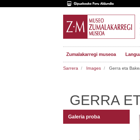
Zumalakarregi museoa
Langu
Sarrera
Images
Gerra eta Bake
GERRA ET
Galeria proba