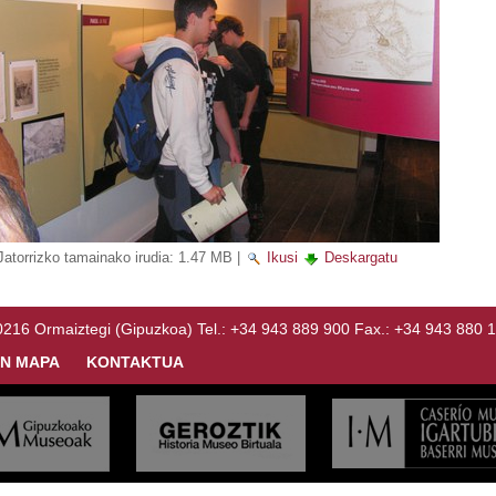
Jatorrizko tamainako irudia:
1.47 MB
|
Ikusi
Deskargatu
Ormaiztegi (Gipuzkoa) Tel.: +34 943 889 900 Fax.: +34 943 880 
N MAPA
KONTAKTUA