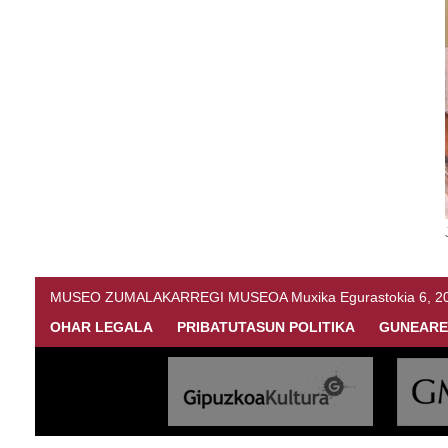
MUSEO ZUMALAKARREGI MUSEOA Muxika Egurastokia 6, 20216 
OHAR LEGALA
PRIBATUTASUN POLITIKA
GUNEARE