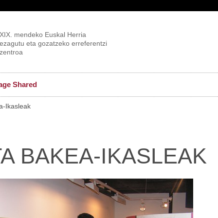
XIX. mendeko Euskal Herria
ezagutu eta gozatzeko erreferentzi
zentroa
age Shared
a-Ikasleak
A BAKEA-IKASLEAK