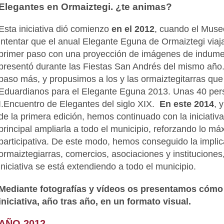
Elegantes en Ormaiztegi. ¿te animas?
Esta iniciativa dió comienzo
en el 2012
, cuando el Muse
intentar que el anual Elegante Eguna de Ormaiztegi viaj
primer paso con una proyección de imágenes de indumen
presentó durante las Fiestas San Andrés del mismo año
paso más, y propusimos a los y las ormaiztegitarras que 
Eduardianos para el Elegante Eguna 2013. Unas 40 pers
I.Encuentro de Elegantes del siglo XIX.
En este 2014
, 
de la primera edición, hemos continuado con la iniciativ
principal ampliarla a todo el municipio, reforzando lo máx
participativa. De este modo, hemos conseguido la implic
ormaiztegiarras, comercios, asociaciones y instituciones
iniciativa se está extendiendo a todo el municipio.
Mediante fotografías y vídeos os presentamos cómo 
iniciativa, año tras año, en un formato visual.
AÑO 2012