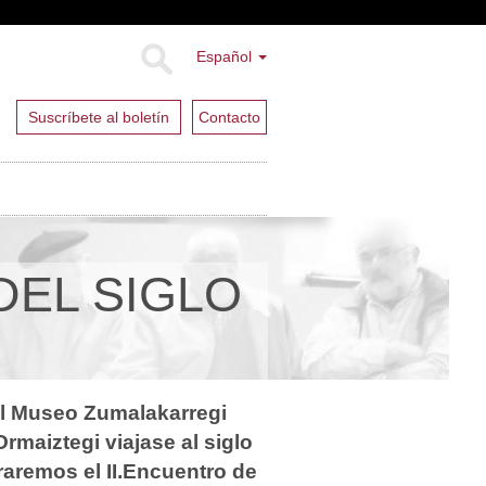
Español
Suscríbete al boletín
Contacto
EL SIGLO
 el Museo Zumalakarregi
rmaiztegi viajase al siglo
raremos el II.Encuentro de