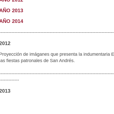
AÑO 2013
AÑO 2014
---------------------------------------------------------------------------
2012
Proyección de imáganes que presenta la indumentaria El
las fiestas patronales de San Andrés.
---------------------------------------------------------------------------
-------------
2013