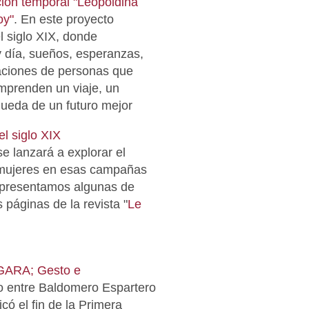
ción temporal
"Leopoldina
oy"
. En este proyecto
l siglo XIX, donde
día, sueños, esperanzas,
aciones de personas que
prenden un viaje, un
queda de un futuro mejor
l siglo XIX
e lanzará a explorar el
mujeres en esas campañas
 presentamos algunas de
 páginas de la revista "
Le
GARA; Gesto e
o entre Baldomero Espartero
có el fin de la Primera