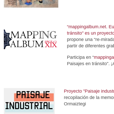
“
mappingalbum.net.
Eus
tránsito" es un proyect
propone una “re-mirada
partir de diferentes gr
Participa en “
mappinga
Paisajes en tránsito”. 
Proyecto "Paisaje industr
recopilación de la memor
Ormaiztegi