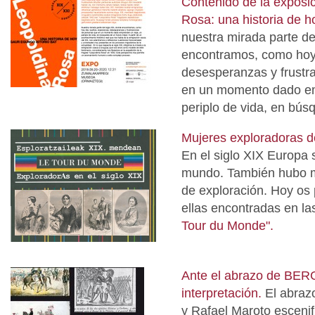
Contenido de la exposi
Rosa: una historia de h
nuestra mirada parte de
encontramos, como hoy 
desesperanzas y frustr
en un momento dado em
periplo de vida, en bús
Mujeres exploradoras de
En el siglo XIX Europa s
mundo. También hubo 
de exploración. Hoy os
ellas encontradas en las
Tour du Monde".
Ante el abrazo de BER
interpretación.
El abraz
y Rafael Maroto escenifi