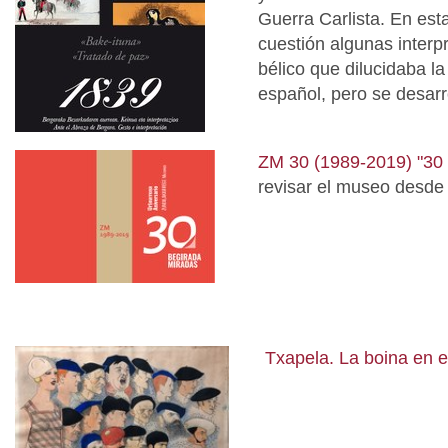
Guerra Carlista. En est
cuestión algunas interp
bélico que dilucidaba la
español, pero se desarro
ZM 30 (1989-2019) "30 
revisar el museo desde 
Txapela. La boina en el