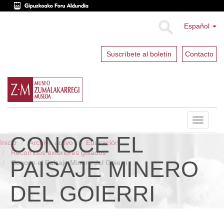
Español
Suscríbete al boletín
Contacto
Toggle
navigat
CONOCE EL
Inicio
Archivo activo
Educación
Recorridos exteriores guiados
PAISAJE MINERO
Conoce el Paisaje Minero del Goierri
DEL GOIERRI