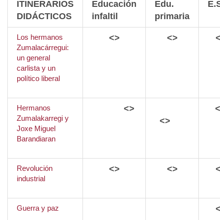
ITINERARIOS
Educación
Edu.
E.
DIDÁCTICOS
infaltil
primaria
Los hermanos
<>
<>
Zumalacárregui:
un general
carlista y un
político liberal
Hermanos
<>
Zumalakarregi y
<>
Joxe Miguel
Barandiaran
Revolución
<>
<>
industrial
Guerra y paz