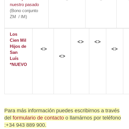
nuestro pasado
(Bono conjunto
ZM / IM)
Los
Cien Mil
<>
<>
Hijos de
<>
<>
San
<>
Luís
*NUEVO
Para más información puedes escribirnos a través
del
formulario de contacto
o llamárnos por teléfono
:+34 943 889 900.