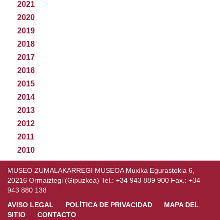
2021
2020
2019
2018
2017
2016
2015
2014
2013
2012
2011
2010
MUSEO ZUMALAKARREGI MUSEOA Muxika Egurastokia 6,
20216 Ormaiztegi (Gipuzkoa) Tel.: +34 943 889 900 Fax.: +34
943 880 138
AVISO LEGAL
POLÍTICA DE PRIVACIDAD
MAPA DEL
SITIO
CONTACTO