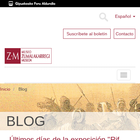
Español
Suscríbete al boletín
Contacto
Toggle
navigat
Inicio
Blog
BLOG
Últimos días de la exposición "Rif