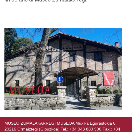
MUSEO ZUMALAKARREGI MUSEOA Muxika Egurastokia 6,
20216 Ormaiztegi (Gipuzkoa) Tel.: +34 943 889 900 Fax.: +34