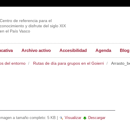
Centro de referencia para el
conocimiento y disfrute del siglo XIX
en el País Vasco
ucativa
Archivo activo
Accesibilidad
Agenda
Blog
os del entorno
Rutas de día para grupos en el Goierri
Arrasto_be
Imagen a tamaño completo:
5 KB
|
Visualizar
Descargar