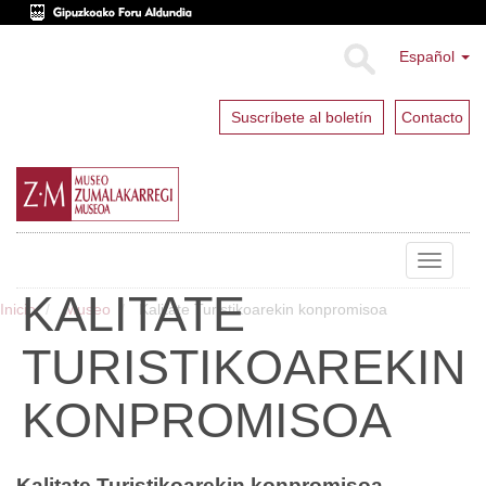
Español
Suscríbete al boletín
Contacto
Toggle
navigat
KALITATE
Inicio
Museo
Kalitate Turistikoarekin konpromisoa
TURISTIKOAREKIN
KONPROMISOA
Kalitate Turistikoarekin konpromisoa