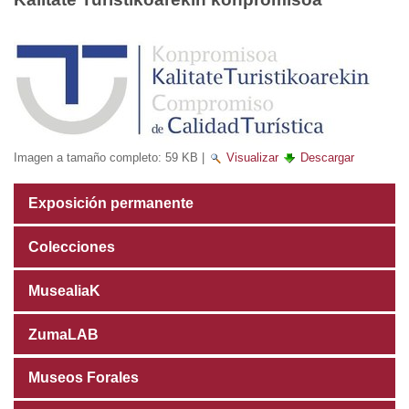
Imagen a tamaño completo:
59 KB
|
Visualizar
Descargar
Exposición permanente
Colecciones
MusealiaK
ZumaLAB
Museos Forales