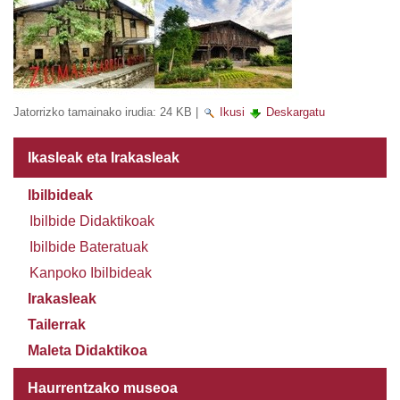
Jatorrizko tamainako irudia:
24 KB
|
Ikusi
Deskargatu
Ikasleak eta Irakasleak
Ibilbideak
Ibilbide Didaktikoak
Ibilbide Bateratuak
Kanpoko Ibilbideak
Irakasleak
Tailerrak
Maleta Didaktikoa
Haurrentzako museoa