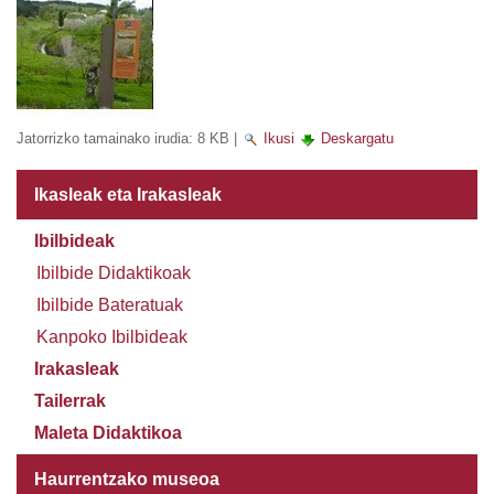
Jatorrizko tamainako irudia:
8 KB
|
Ikusi
Deskargatu
Ikasleak eta Irakasleak
Ibilbideak
Ibilbide Didaktikoak
Ibilbide Bateratuak
Kanpoko Ibilbideak
Irakasleak
Tailerrak
Maleta Didaktikoa
Haurrentzako museoa