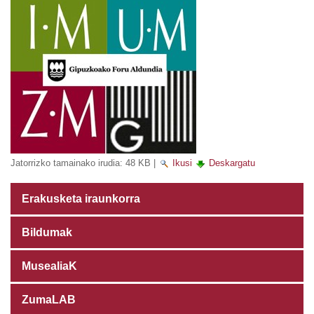
Jatorrizko tamainako irudia:
48 KB
|
Ikusi
Deskargatu
Erakusketa iraunkorra
Bildumak
MusealiaK
ZumaLAB