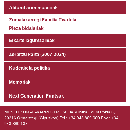
Aldundiaren museoak
Zumalakarregi Familia Txartela
Pieza bidaiariak
Elkarte laguntzaileak
Zerbitzu karta (2007-2024)
Kudeaketa politika
Memoriak
Next Generation Funtsak
MUSEO ZUMALAKARREGI MUSEOA Muxika Egurastokia 6,
20216 Ormaiztegi (Gipuzkoa) Tel.: +34 943 889 900 Fax.: +34
943 880 138