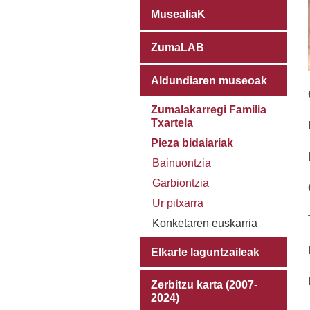
MusealiaK
ZumaLAB
Aldundiaren museoak
Zumalakarregi Familia
Txartela
Pieza bidaiariak
Bainuontzia
Garbiontzia
Ur pitxarra
Konketaren euskarria
Elkarte laguntzaileak
Zerbitzu karta (2007-
2024)