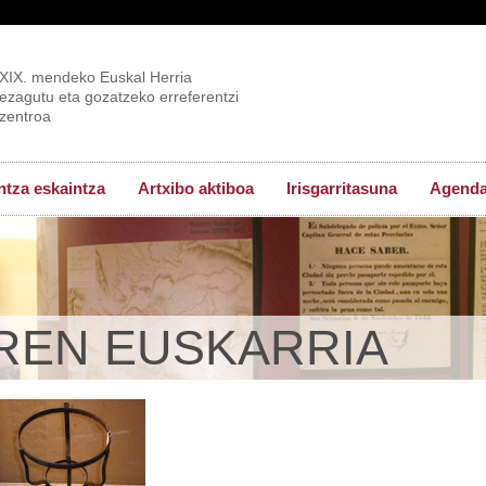
XIX. mendeko Euskal Herria
ezagutu eta gozatzeko erreferentzi
zentroa
tza eskaintza
Artxibo aktiboa
Irisgarritasuna
Agend
REN EUSKARRIA