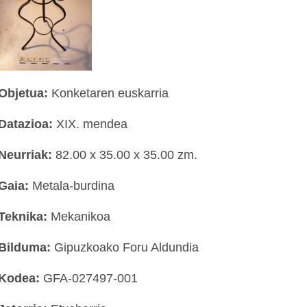
Objetua:
Konketaren euskarria
Datazioa:
XIX. mendea
Neurriak:
82.00 x 35.00 x 35.00 zm.
Gaia:
Metala-burdina
Teknika:
Mekanikoa
Bilduma:
Gipuzkoako Foru Aldundia
Kodea:
GFA-027497-001