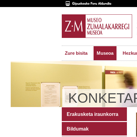
Zure bisita
Museoa
Hezkun
KONKETA
Erakusketa iraunkorra
Bildumak