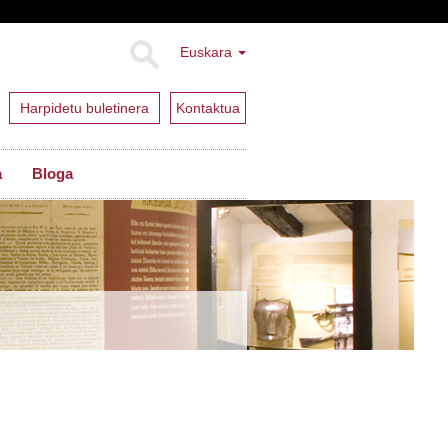
Euskara
Harpidetu buletinera
Kontaktua
a
Bloga