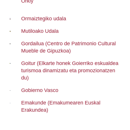
Orkly
Ormaiztegiko udala
Mutiloako Udala
Gordailua (Centro de Patrimonio Cultural
Mueble de Gipuzkoa)
Goitur (Elkarte honek Goierriko eskualdea
turismoa dinamizatu eta promozionatzen
du)
Gobierno Vasco
Emakunde (Emakumearen Euskal
Erakundea)