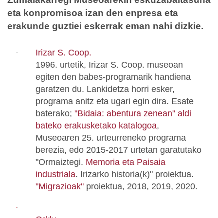
eta konpromisoa izan den enpresa eta
erakunde guztiei eskerrak eman nahi dizkie.
Irizar S. Coop.
1996. urtetik, Irizar S. Coop. museoan
egiten den babes-programarik handiena
garatzen du. Lankidetza horri esker,
programa anitz eta ugari egin dira. Esate
baterako;
"Bidaia: abentura zenean" aldi
bateko erakusketako katalogoa
,
Museoaren 25. urteurreneko programa
berezia, edo 2015-2017 urtetan garatutako
"Ormaiztegi.
Memoria eta Paisaia
industriala
. Irizarko historia(k)" proiektua.
"Migrazioak"
proiektua, 2018, 2019, 2020.