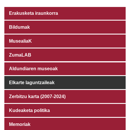
Erakusketa iraunkorra
Bildumak
MusealiaK
ZumaLAB
Aldundiaren museoak
Elkarte laguntzaileak
Zerbitzu karta (2007-2024)
Kudeaketa politika
Memoriak