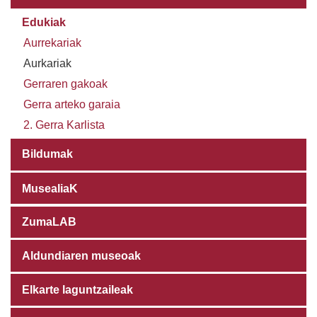
Edukiak
Aurrekariak
Aurkariak
Gerraren gakoak
Gerra arteko garaia
2. Gerra Karlista
Bildumak
MusealiaK
ZumaLAB
Aldundiaren museoak
Elkarte laguntzaileak