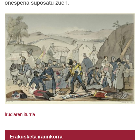
onespena suposatu zuen.
Irudiaren iturria
Erakusketa iraunkorra