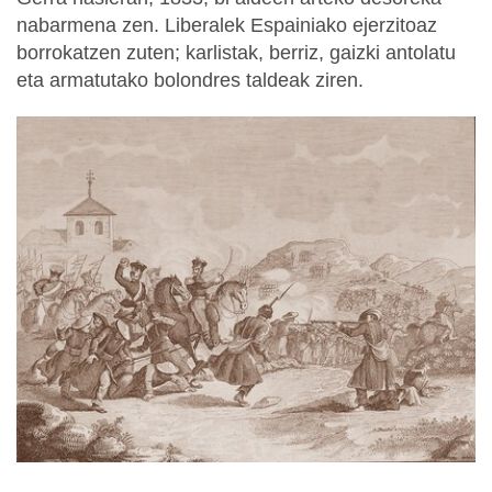
nabarmena zen. Liberalek Espainiako ejerzitoaz
borrokatzen zuten; karlistak, berriz, gaizki antolatu
eta armatutako bolondres taldeak ziren.