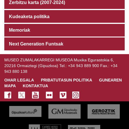
Zerbitzu karta (2007-2024)
Kudeaketa politika
Memoriak
Next Generation Funtsak
MUSEO ZUMALAKARREGI MUSEOA Muxika Egurastokia 6,
20216 Ormaiztegi (Gipuzkoa) Tel.: +34 943 889 900 Fax.: +34
943 880 138
OHAR LEGALA
PRIBATUTASUN POLITIKA
GUNEAREN
MAPA
KONTAKTUA