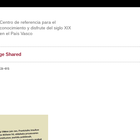
Centro de referencia para el
conocimiento y disfrute del siglo XIX
en el País Vasco
ge Shared
ta-es