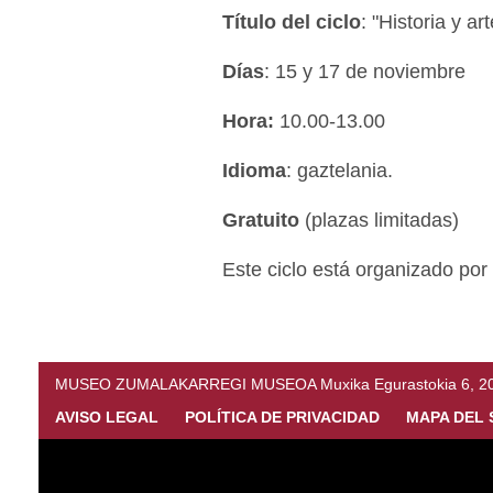
Título del ciclo
: "Historia y ar
Días
: 15 y 17 de noviembre
Hora:
10.00-13.00
Idioma
: gaztelania.
Gratuito
(plazas limitadas)
Este ciclo está organizado por
MUSEO ZUMALAKARREGI MUSEOA Muxika Egurastokia 6, 20216 
AVISO LEGAL
POLÍTICA DE PRIVACIDAD
MAPA DEL 