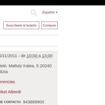
Español
Suscríbete al boletín
Contacto
5/11/2011
-
de
10:00
a
13:00
ieki. Mallutz Kalea, 5 20240
dizia
erencias
ikel Alberdi
943889900
DE CONTACTO