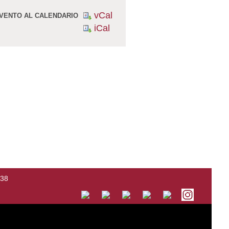
vCal
VENTO AL CALENDARIO
iCal
138