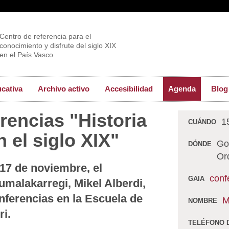
Centro de referencia para el
conocimiento y disfrute del siglo XIX
en el País Vasco
ucativa
Archivo activo
Accesibilidad
Agenda
Blog
rencias "Historia
1
CUÁNDO
n el siglo XIX"
Go
DÓNDE
Or
17 de noviembre, el
conf
GAIA
umalakarregi, Mikel Alberdi,
onferencias en la Escuela de
M
NOMBRE
ri.
TELÉFONO 