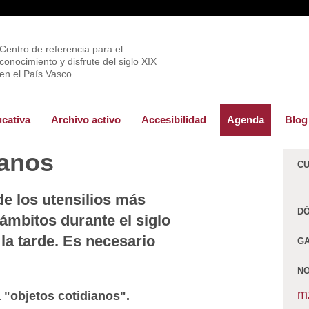
Centro de referencia para el
conocimiento y disfrute del siglo XIX
en el País Vasco
ucativa
Archivo activo
Accesibilidad
Agenda
Blog
ianos
C
 los utensilios más
D
 ámbitos durante el siglo
 la tarde. Es necesario
GA
N
m
a
"objetos cotidianos".