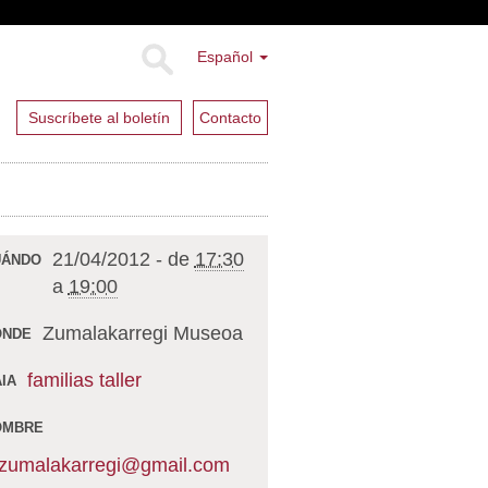
Español
Suscríbete al boletín
Contacto
21/04/2012
-
de
17:30
UÁNDO
a
19:00
Zumalakarregi Museoa
ÓNDE
familias
taller
IA
OMBRE
zumalakarregi@gmail.com