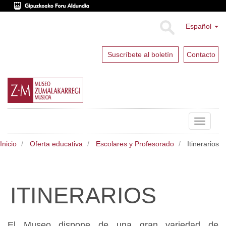
Español
Suscríbete al boletín
Contacto
Toggle
navigat
Inicio
Oferta educativa
Escolares y Profesorado
Itinerarios
ITINERARIOS
El Museo dispone de una gran variedad de