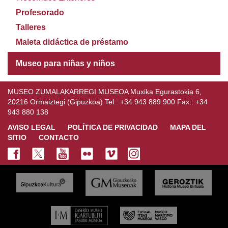
Profesorado
Talleres
Maleta didáctica de préstamo
Museo para niñas y niños
MUSEO ZUMALAKARREGI MUSEOA Muxika Egurastokia 6,
20216 Ormaiztegi (Gipuzkoa) Tel.: +34 943 889 900 Fax.: +34
943 880 138
AVISO LEGAL
POLÍTICA DE PRIVACIDAD
MAPA DEL
SITIO
CONTACTO