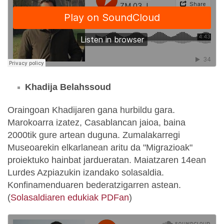
Khadija Belahssoud
Oraingoan Khadijaren gana hurbildu gara.
Marokoarra izatez, Casablancan jaioa, baina
2000tik gure artean duguna. Zumalakarregi
Museoarekin elkarlanean aritu da "Migrazioak"
proiektuko hainbat jardueratan. Maiatzaren 14ean
Lurdes Azpiazukin izandako solasaldia.
Konfinamenduaren bederatzigarren astean.
(
Solasaldiaren edukiak PDFan
)