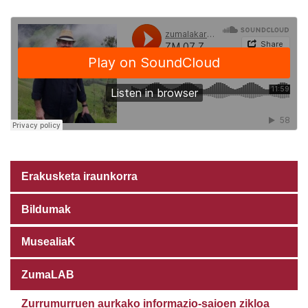
Erakusketa iraunkorra
Bildumak
MusealiaK
ZumaLAB
Zurrumurruen aurkako informazio-saioen zikloa