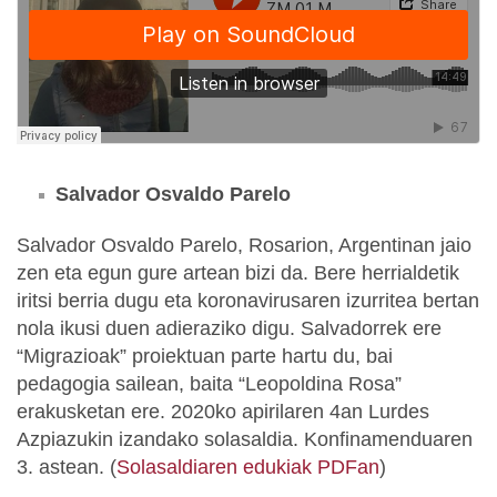
Salvador Osvaldo Parelo
Salvador Osvaldo Parelo, Rosarion, Argentinan jaio
zen eta egun gure artean bizi da. Bere herrialdetik
iritsi berria dugu eta koronavirusaren izurritea bertan
nola ikusi duen adieraziko digu. Salvadorrek ere
“Migrazioak” proiektuan parte hartu du, bai
pedagogia sailean, baita “Leopoldina Rosa”
erakusketan ere. 2020ko apirilaren 4an Lurdes
Azpiazukin izandako solasaldia. Konfinamenduaren
3. astean. (
Solasaldiaren edukiak PDFan
)