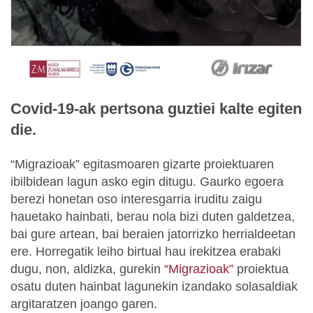
Covid-19-ak pertsona guztiei kalte egiten
die.
“Migrazioak” egitasmoaren gizarte proiektuaren
ibilbidean lagun asko egin ditugu. Gaurko egoera
berezi honetan oso interesgarria iruditu zaigu
hauetako hainbati, berau nola bizi duten galdetzea,
bai gure artean, bai beraien jatorrizko herrialdeetan
ere. Horregatik leiho birtual hau irekitzea erabaki
dugu, non, aldizka, gurekin
“Migrazioak”
proiektua
osatu duten hainbat lagunekin izandako solasaldiak
argitaratzen joango garen.