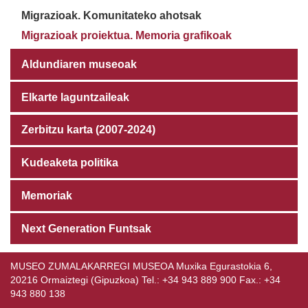
Migrazioak. Komunitateko ahotsak
Migrazioak proiektua. Memoria grafikoak
Aldundiaren museoak
Elkarte laguntzaileak
Zerbitzu karta (2007-2024)
Kudeaketa politika
Memoriak
Next Generation Funtsak
MUSEO ZUMALAKARREGI MUSEOA Muxika Egurastokia 6,
20216 Ormaiztegi (Gipuzkoa) Tel.: +34 943 889 900 Fax.: +34
943 880 138