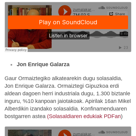
Jon Enrique Galarza
Gaur Ormaiztegiko alkatearekin dugu solasaldia,
Jon Enrique Galarza. Ormaiztegi Gipuzkoa erdi
aldean dagoen herri industriala dugu, 1.300 biztanle
inguru, %10 kanpoan jaiotakoak. Apirilak 16an Mikel
Alberdikin izandako solasaldia. Konfinamenduaren
bostgarren astea
(Solasaldiaren edukiak PDFan
)