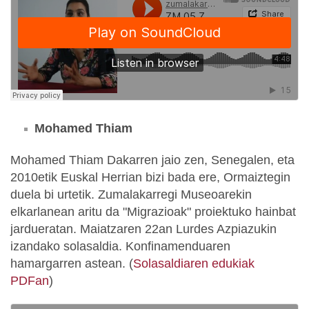
Mohamed Thiam
Mohamed Thiam Dakarren jaio zen, Senegalen, eta
2010etik Euskal Herrian bizi bada ere, Ormaiztegin
duela bi urtetik. Zumalakarregi Museoarekin
elkarlanean aritu da "Migrazioak" proiektuko hainbat
jardueratan. Maiatzaren 22an Lurdes Azpiazukin
izandako solasaldia. Konfinamenduaren
hamargarren astean. (
Solasaldiaren edukiak
PDFan
)