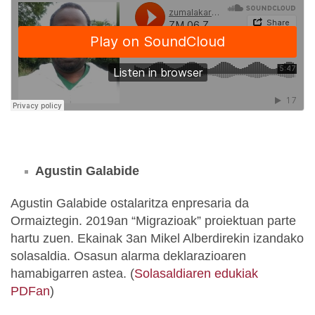
Agustin Galabide
Agustin Galabide ostalaritza enpresaria da
Ormaiztegin. 2019an “Migrazioak” proiektuan parte
hartu zuen. Ekainak 3an Mikel Alberdirekin izandako
solasaldia. Osasun alarma deklarazioaren
hamabigarren astea. (
Solasaldiaren edukiak
PDFan
)