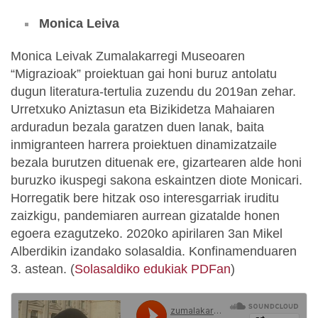
Monica Leiva
Monica Leivak Zumalakarregi Museoaren
“Migrazioak” proiektuan gai honi buruz antolatu
dugun literatura-tertulia zuzendu du 2019an zehar.
Urretxuko Aniztasun eta Bizikidetza Mahaiaren
arduradun bezala garatzen duen lanak, baita
inmigranteen harrera proiektuen dinamizatzaile
bezala burutzen dituenak ere, gizartearen alde honi
buruzko ikuspegi sakona eskaintzen diote Monicari.
Horregatik bere hitzak oso interesgarriak iruditu
zaizkigu, pandemiaren aurrean gizatalde honen
egoera ezagutzeko. 2020ko apirilaren 3an Mikel
Alberdikin izandako solasaldia. Konfinamenduaren
3. astean. (
Solasaldiko edukiak PDFan
)