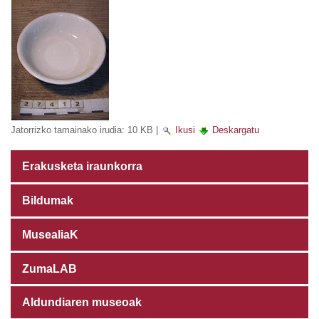
Jatorrizko tamainako irudia:
10 KB
|
Ikusi
Deskargatu
Erakusketa iraunkorra
Bildumak
MusealiaK
ZumaLAB
Aldundiaren museoak