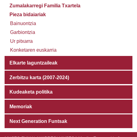
Zumalakarregi Familia Txartela
Pieza bidaiariak
Bainuontzia
Garbiontzia
Ur pitxarra
Konketaren euskarria
Elkarte laguntzaileak
Zerbitzu karta (2007-2024)
Kudeaketa politika
Memoriak
Next Generation Funtsak