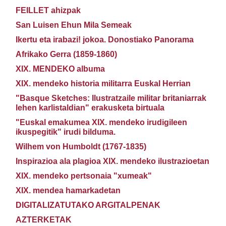
FEILLET ahizpak
San Luisen Ehun Mila Semeak
Ikertu eta irabazi! jokoa. Donostiako Panorama
Afrikako Gerra (1859-1860)
XIX. MENDEKO albuma
XIX. mendeko historia militarra Euskal Herrian
"Basque Sketches: Ilustratzaile militar britaniarrak
lehen karlistaldian" erakusketa birtuala
"Euskal emakumea XIX. mendeko irudigileen
ikuspegitik" irudi bilduma.
Wilhem von Humboldt (1767-1835)
Inspirazioa ala plagioa XIX. mendeko ilustrazioetan
XIX. mendeko pertsonaia "xumeak"
XIX. mendea hamarkadetan
DIGITALIZATUTAKO ARGITALPENAK
AZTERKETAK