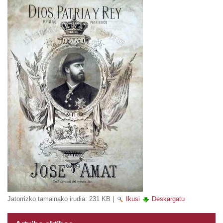
Jatorrizko tamainako irudia:
231 KB
|
Ikusi
Deskargatu