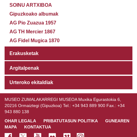
SOINU ARTXIBOA
Gipuzkoako albumak
AG Pio Zuazua 1957
AG TH Mercier 1867
AG Fidel Mugica 1870
Erakusketak
Argitalpenak
Urteroko ekitaldiak
MUSEO ZUMALAKARREGI MUSEOA Muxika Egurastokia 6,
20216 Ormaiztegi (Gipuzkoa) Tel.: +34 943 889 900 Fax.: +34
943 880 138
OHAR LEGALA
PRIBATUTASUN POLITIKA
GUNEAREN
MAPA
KONTAKTUA