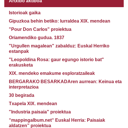
Artxibo aktiboa
Istorioak gaika
Gipuzkoa behin betiko: lurraldea XIX. mendean
"Pour Don Carlos" proiektua
Oriamendiko gudua. 1837
"Urgullen magalean" zabalduz: Euskal Herriko
estanpak
"Leopoldina Rosa: gaur egungo istorio bat"
erakusketa
XIX. mendeko emakume esploratzaileak
BERGARAKO BESARKADAren aurrean: Keinua eta
interpretazioa
30 begirada
Txapela XIX. mendean
"Industria paisaia" proiektua
“mappingalbum.net“ Euskal Herria: Paisaiak
aldatzen” proiektua