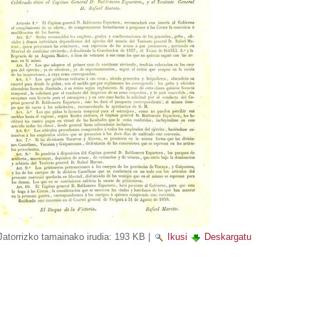
Jatorrizko tamainako irudia:
193 KB
|
Ikusi
Deskargatu