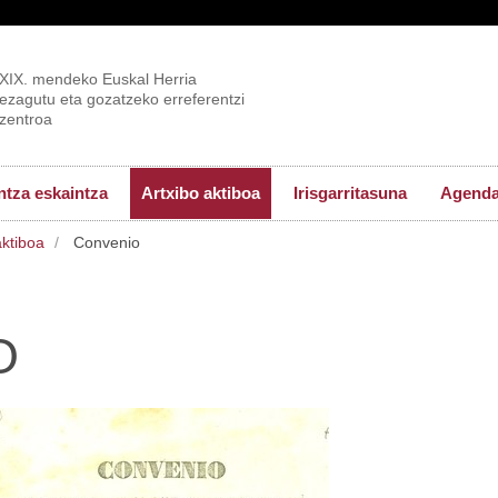
XIX. mendeko Euskal Herria
ezagutu eta gozatzeko erreferentzi
zentroa
tza eskaintza
Artxibo aktiboa
Irisgarritasuna
Agend
aktiboa
Convenio
O