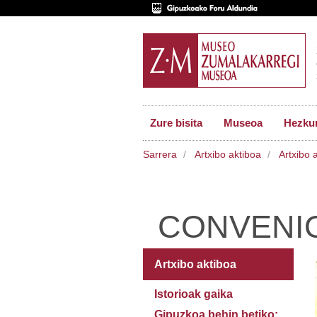
Zure bisita
Museoa
Hezkun
Sarrera
Artxibo aktiboa
Artxibo 
CONVENI
Artxibo aktiboa
Istorioak gaika
Gipuzkoa behin betiko: