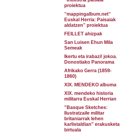
proiektua
“mappingalbum.net“
Euskal Herria: Paisaiak
aldatzen” proiektua
FEILLET ahizpak
San Luisen Ehun Mila
Semeak
Ikertu eta irabazi! jokoa.
Donostiako Panorama
Afrikako Gerra (1859-
1860)
XIX. MENDEKO albuma
XIX. mendeko historia
militarra Euskal Herrian
"Basque Sketches:
Ilustratzaile militar
britaniarrak lehen
karlistaldian" erakusketa
birtuala