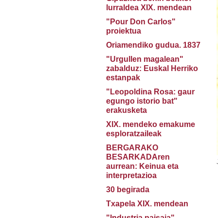
lurraldea XIX. mendean
"Pour Don Carlos"
proiektua
Oriamendiko gudua. 1837
"Urgullen magalean"
zabalduz: Euskal Herriko
estanpak
"Leopoldina Rosa: gaur
egungo istorio bat"
erakusketa
XIX. mendeko emakume
esploratzaileak
BERGARAKO
BESARKADAren
aurrean: Keinua eta
interpretazioa
30 begirada
Txapela XIX. mendean
"Industria paisaia"