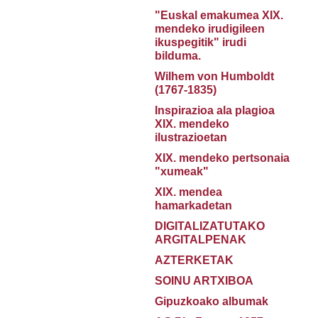
"Euskal emakumea XIX.
mendeko irudigileen
ikuspegitik" irudi
bilduma.
Wilhem von Humboldt
(1767-1835)
Inspirazioa ala plagioa
XIX. mendeko
ilustrazioetan
XIX. mendeko pertsonaia
"xumeak"
XIX. mendea
hamarkadetan
DIGITALIZATUTAKO
ARGITALPENAK
AZTERKETAK
SOINU ARTXIBOA
Gipuzkoako albumak