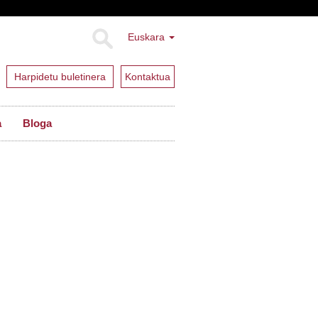
Euskara
Harpidetu buletinera
Kontaktua
a
Bloga