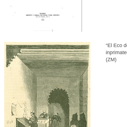
“El Eco d
inprimate
(ZM)