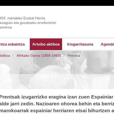
XIX. mendeko Euskal Herria
ezagutu eta gozatzeko erreferentzi
zentroa
tza eskaintza
Artxibo aktiboa
Irisgarritasuna
Agend
aktiboa
Afrikako Gerra (1859-1860)
Prentsa
Prentsak izugarrizko eragina izan zuen Espainiar i
alde jarri zedin. Nazioaren ohorea behin eta berriz
marokoarrak espainiar herriaren etsai bihurtzen 