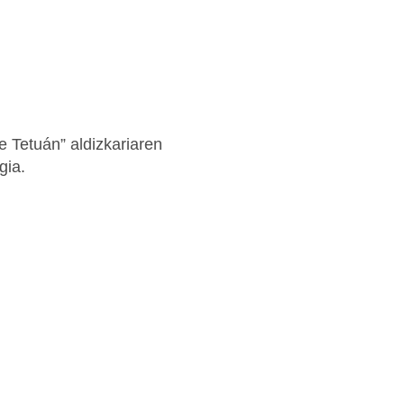
e Tetuán” aldizkariaren
gia.