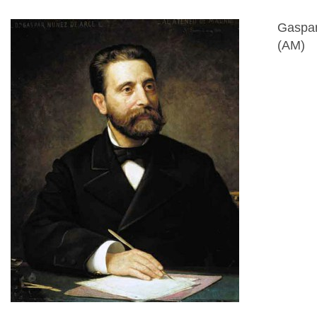
Gaspar
(AM)