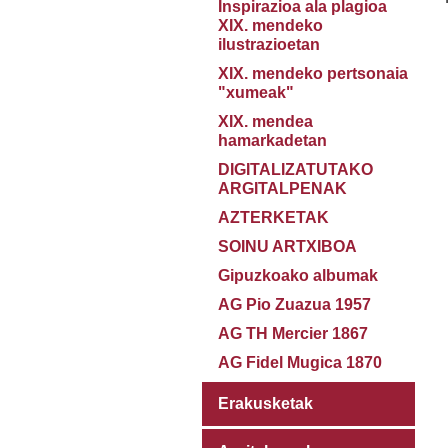
Inspirazioa ala plagioa
XIX. mendeko
ilustrazioetan
XIX. mendeko pertsonaia
"xumeak"
XIX. mendea
hamarkadetan
DIGITALIZATUTAKO
ARGITALPENAK
AZTERKETAK
SOINU ARTXIBOA
Gipuzkoako albumak
AG Pio Zuazua 1957
AG TH Mercier 1867
AG Fidel Mugica 1870
Erakusketak