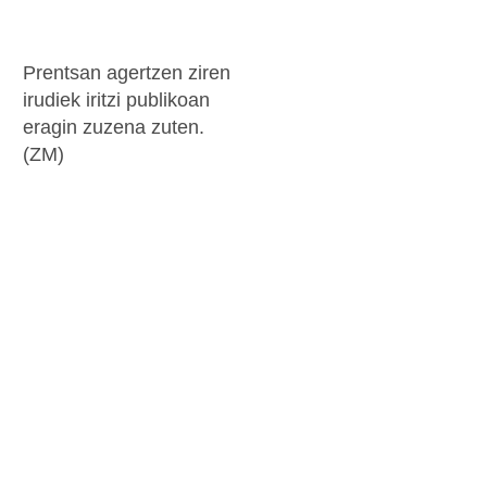
Prentsan agertzen ziren
irudiek iritzi publikoan
eragin zuzena zuten.
(ZM)