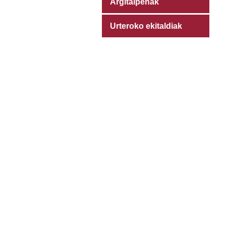
Argitalpenak
Urteroko ekitaldiak