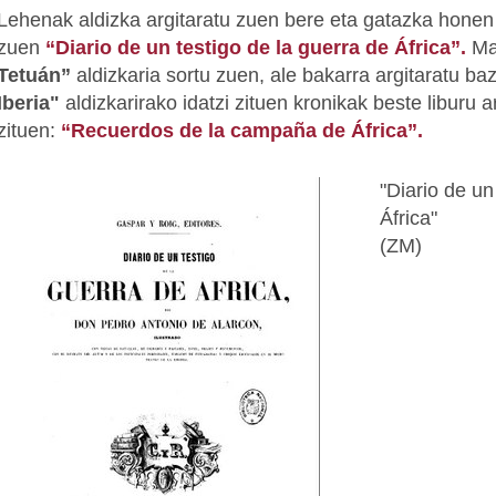
Lehenak aldizka argitaratu zuen bere eta gatazka honen 
zuen
“Diario de un testigo de la guerra de África”
.
Ma
Tetuán”
aldizkaria sortu zuen, ale bakarra argitaratu b
Iberia"
aldizkarirako idatzi zituen kronikak beste liburu 
zituen:
“Recuerdos de la campaña de África”.
"Diario de un
África"
(ZM)