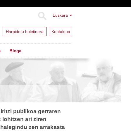
Euskara
Harpidetu buletinera
Kontaktua
a
Bloga
ritzi publikoa gerraren
 lohitzen ari ziren
ahalegindu zen arrakasta