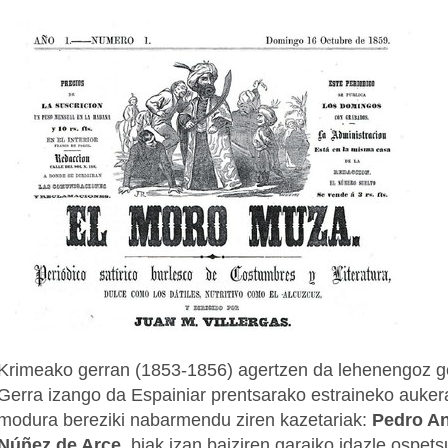
Krimeako gerran (1853-1856) agertzen da lehenengoz ger
Gerra izango da Espainiar prentsarako estraineko aukera.
modura bereziki nabarmendu ziren kazetariak:
Pedro An
Núñez de Arce
, biak izan baiziren garaiko idazle ospets