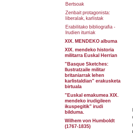
Bertsoak
Zenbait protagonista:
liberalak, karlistak
Erabilitako bibliografia -
Irudien iturriak
XIX. MENDEKO albuma
XIX. mendeko historia
militarra Euskal Herrian
"Basque Sketches:
Ilustratzaile militar
britaniarrak lehen
karlistaldian" erakusketa
birtuala
"Euskal emakumea XIX.
mendeko irudigileen
ikuspegitik" irudi
bilduma.
Wilhem von Humboldt
(1767-1835)