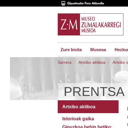
Zure bisita
Museoa
Hezkun
Sarrera
Artxibo aktiboa
Artxibo 
PRENTSA
Artxibo aktiboa
Istorioak gaika
Gipuzkoa behin betiko: