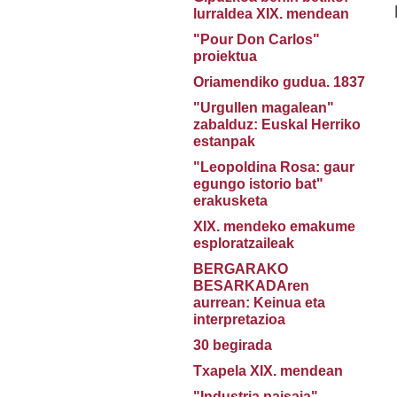
lurraldea XIX. mendean
"Pour Don Carlos"
proiektua
Oriamendiko gudua. 1837
"Urgullen magalean"
zabalduz: Euskal Herriko
estanpak
"Leopoldina Rosa: gaur
egungo istorio bat"
erakusketa
XIX. mendeko emakume
esploratzaileak
BERGARAKO
BESARKADAren
aurrean: Keinua eta
interpretazioa
30 begirada
Txapela XIX. mendean
"Industria paisaia"