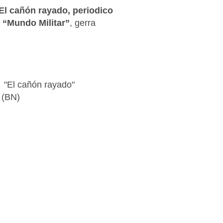
El cañón rayado, periodico
o
“Mundo Militar”
, gerra
"El cañón rayado"
(BN)