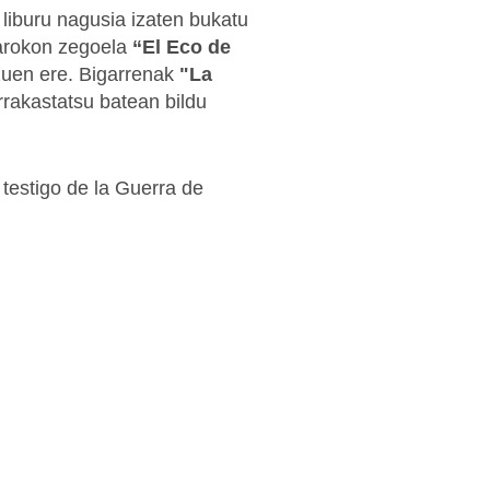
liburu nagusia izaten bukatu
rokon zegoela
“El Eco de
azuen ere. Bigarrenak
"La
arrakastatsu batean bildu
 testigo de la Guerra de