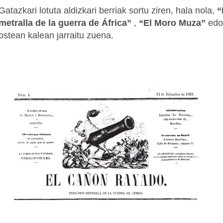
Gatazkari lotuta aldizkari berriak sortu ziren, hala nola,
“
metralla de la guerra de África”
,
“El Moro Muza”
ed
ostean kalean jarraitu zuena.