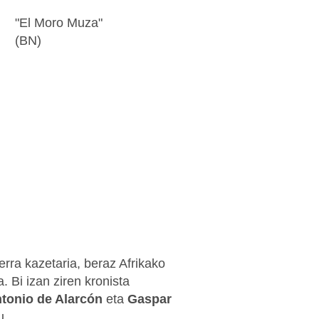
"El Moro Muza"
(BN)
ra kazetaria, beraz Afrikako
 Bi izan ziren kronista
tonio de Alarcón
eta
Gaspar
u.