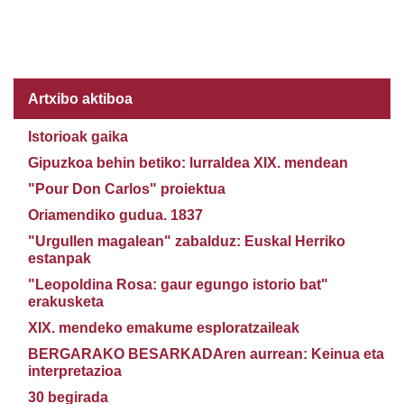
Artxibo aktiboa
Istorioak gaika
Gipuzkoa behin betiko: lurraldea XIX. mendean
"Pour Don Carlos" proiektua
Oriamendiko gudua. 1837
"Urgullen magalean" zabalduz: Euskal Herriko
estanpak
"Leopoldina Rosa: gaur egungo istorio bat"
erakusketa
XIX. mendeko emakume esploratzaileak
BERGARAKO BESARKADAren aurrean: Keinua eta
interpretazioa
30 begirada