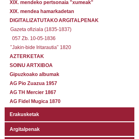
XIX. mendeko pertsonaia "xumeak"
XIX. mendea hamarkadetan
DIGITALIZATUTAKO ARGITALPENAK
Gazeta ofiziala (1835-1837)
057 Zb. 10-05-1836
"Jakin-bide Iritarautia" 1820
AZTERKETAK
SOINU ARTXIBOA
Gipuzkoako albumak
AG Pio Zuazua 1957
AG TH Mercier 1867
AG Fidel Mugica 1870
Erakusketak
Argitalpenak