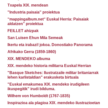
Txapela XIX. mendean
"Industria paisaia" proiektua
“mappingalbum.net“ Euskal Herria: Paisaiak
aldatzen” proiektua
FEILLET ahizpak
San Luisen Ehun Mila Semeak
Ikertu eta irabazi! jokoa. Donostiako Panorama
Afrikako Gerra (1859-1860)
XIX. MENDEKO albuma
XIX. mendeko historia militarra Euskal Herrian
"Basque Sketches: Ilustratzaile militar britaniarrak
lehen karlistaldian" erakusketa birtuala
"Euskal emakumea XIX. mendeko irudigileen
ikuspegitik" irudi bilduma.
Wilhem von Humboldt (1767-1835)
Inspirazioa ala plagioa XIX. mendeko ilustrazioetan