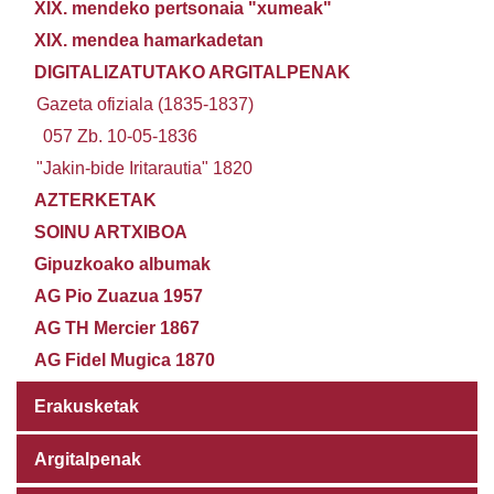
XIX. mendeko pertsonaia "xumeak"
XIX. mendea hamarkadetan
DIGITALIZATUTAKO ARGITALPENAK
Gazeta ofiziala (1835-1837)
057 Zb. 10-05-1836
"Jakin-bide Iritarautia" 1820
AZTERKETAK
SOINU ARTXIBOA
Gipuzkoako albumak
AG Pio Zuazua 1957
AG TH Mercier 1867
AG Fidel Mugica 1870
Erakusketak
Argitalpenak