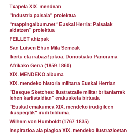
Txapela XIX. mendean
"Industria paisaia" proiektua
“mappingalbum.net“ Euskal Herria: Paisaiak
aldatzen” proiektua
FEILLET ahizpak
San Luisen Ehun Mila Semeak
Ikertu eta irabazi! jokoa. Donostiako Panorama
Afrikako Gerra (1859-1860)
XIX. MENDEKO albuma
XIX. mendeko historia militarra Euskal Herrian
"Basque Sketches: Ilustratzaile militar britaniarrak
lehen karlistaldian" erakusketa birtuala
"Euskal emakumea XIX. mendeko irudigileen
ikuspegitik" irudi bilduma.
Wilhem von Humboldt (1767-1835)
Inspirazioa ala plagioa XIX. mendeko ilustrazioetan