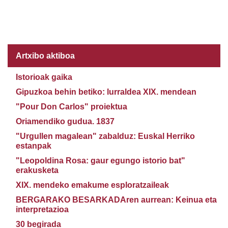
Artxibo aktiboa
Istorioak gaika
Gipuzkoa behin betiko: lurraldea XIX. mendean
"Pour Don Carlos" proiektua
Oriamendiko gudua. 1837
"Urgullen magalean" zabalduz: Euskal Herriko
estanpak
"Leopoldina Rosa: gaur egungo istorio bat"
erakusketa
XIX. mendeko emakume esploratzaileak
BERGARAKO BESARKADAren aurrean: Keinua eta
interpretazioa
30 begirada