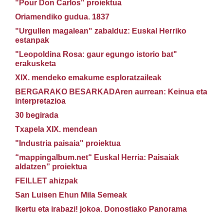
"Pour Don Carlos" proiektua
Oriamendiko gudua. 1837
"Urgullen magalean" zabalduz: Euskal Herriko
estanpak
"Leopoldina Rosa: gaur egungo istorio bat"
erakusketa
XIX. mendeko emakume esploratzaileak
BERGARAKO BESARKADAren aurrean: Keinua eta
interpretazioa
30 begirada
Txapela XIX. mendean
"Industria paisaia" proiektua
“mappingalbum.net“ Euskal Herria: Paisaiak
aldatzen” proiektua
FEILLET ahizpak
San Luisen Ehun Mila Semeak
Ikertu eta irabazi! jokoa. Donostiako Panorama