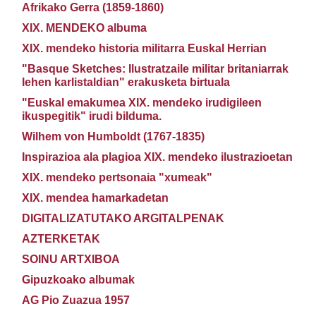
Afrikako Gerra (1859-1860)
XIX. MENDEKO albuma
XIX. mendeko historia militarra Euskal Herrian
"Basque Sketches: Ilustratzaile militar britaniarrak
lehen karlistaldian" erakusketa birtuala
"Euskal emakumea XIX. mendeko irudigileen
ikuspegitik" irudi bilduma.
Wilhem von Humboldt (1767-1835)
Inspirazioa ala plagioa XIX. mendeko ilustrazioetan
XIX. mendeko pertsonaia "xumeak"
XIX. mendea hamarkadetan
DIGITALIZATUTAKO ARGITALPENAK
AZTERKETAK
SOINU ARTXIBOA
Gipuzkoako albumak
AG Pio Zuazua 1957