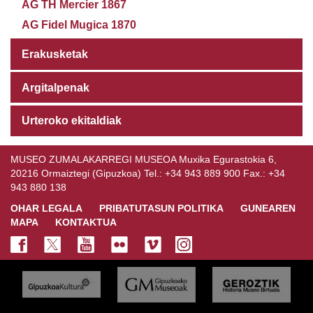
AG TH Mercier 1867
AG Fidel Mugica 1870
Erakusketak
Argitalpenak
Urteroko ekitaldiak
MUSEO ZUMALAKARREGI MUSEOA Muxika Egurastokia 6,
20216 Ormaiztegi (Gipuzkoa) Tel.: +34 943 889 900 Fax.: +34
943 880 138
OHAR LEGALA
PRIBATUTASUN POLITIKA
GUNEAREN
MAPA
KONTAKTUA