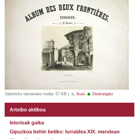
Jatorrizko tamainako irudia:
57 KB
|
Ikusi
Deskargatu
Artxibo aktiboa
Istorioak gaika
Gipuzkoa behin betiko: lurraldea XIX. mendean