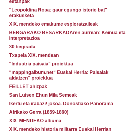
estanpak
"Leopoldina Rosa: gaur egungo istorio bat"
erakusketa
XIX. mendeko emakume esploratzaileak
BERGARAKO BESARKADAren aurrean: Keinua eta
interpretazioa
30 begirada
Txapela XIX. mendean
"Industria paisaia" proiektua
“mappingalbum.net“ Euskal Herria: Paisaiak
aldatzen” proiektua
FEILLET ahizpak
San Luisen Ehun Mila Semeak
Ikertu eta irabazi! jokoa. Donostiako Panorama
Afrikako Gerra (1859-1860)
XIX. MENDEKO albuma
XIX. mendeko historia militarra Euskal Herrian