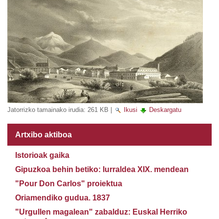
Jatorrizko tamainako irudia:
261 KB
|
Ikusi
Deskargatu
Artxibo aktiboa
Istorioak gaika
Gipuzkoa behin betiko: lurraldea XIX. mendean
"Pour Don Carlos" proiektua
Oriamendiko gudua. 1837
"Urgullen magalean" zabalduz: Euskal Herriko