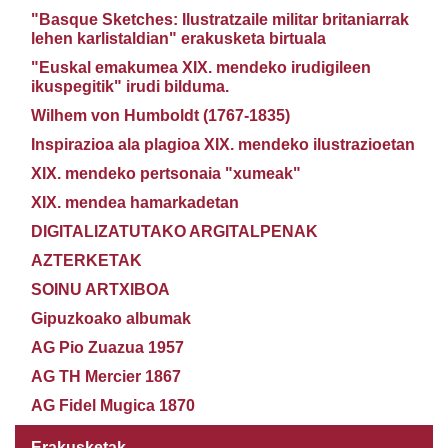
"Basque Sketches: Ilustratzaile militar britaniarrak
lehen karlistaldian" erakusketa birtuala
"Euskal emakumea XIX. mendeko irudigileen
ikuspegitik" irudi bilduma.
Wilhem von Humboldt (1767-1835)
Inspirazioa ala plagioa XIX. mendeko ilustrazioetan
XIX. mendeko pertsonaia "xumeak"
XIX. mendea hamarkadetan
DIGITALIZATUTAKO ARGITALPENAK
AZTERKETAK
SOINU ARTXIBOA
Gipuzkoako albumak
AG Pio Zuazua 1957
AG TH Mercier 1867
AG Fidel Mugica 1870
Erakusketak