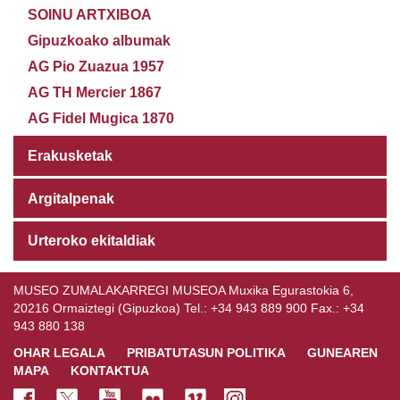
SOINU ARTXIBOA
Gipuzkoako albumak
AG Pio Zuazua 1957
AG TH Mercier 1867
AG Fidel Mugica 1870
Erakusketak
Argitalpenak
Urteroko ekitaldiak
MUSEO ZUMALAKARREGI MUSEOA Muxika Egurastokia 6,
20216 Ormaiztegi (Gipuzkoa) Tel.: +34 943 889 900 Fax.: +34
943 880 138
OHAR LEGALA
PRIBATUTASUN POLITIKA
GUNEAREN
MAPA
KONTAKTUA