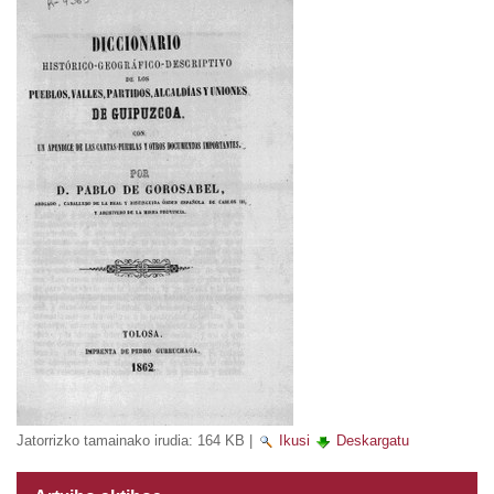
Jatorrizko tamainako irudia:
164 KB
|
Ikusi
Deskargatu