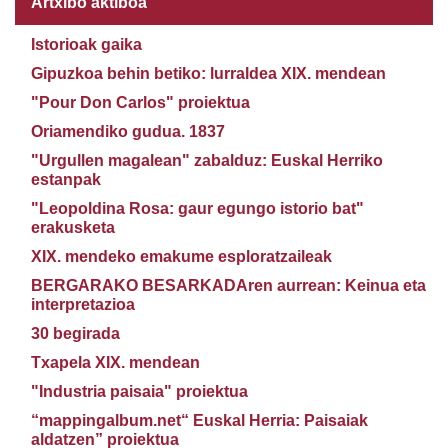
Artxibo aktiboa
Istorioak gaika
Gipuzkoa behin betiko: lurraldea XIX. mendean
"Pour Don Carlos" proiektua
Oriamendiko gudua. 1837
"Urgullen magalean" zabalduz: Euskal Herriko
estanpak
"Leopoldina Rosa: gaur egungo istorio bat"
erakusketa
XIX. mendeko emakume esploratzaileak
BERGARAKO BESARKADAren aurrean: Keinua eta
interpretazioa
30 begirada
Txapela XIX. mendean
"Industria paisaia" proiektua
“mappingalbum.net“ Euskal Herria: Paisaiak
aldatzen” proiektua