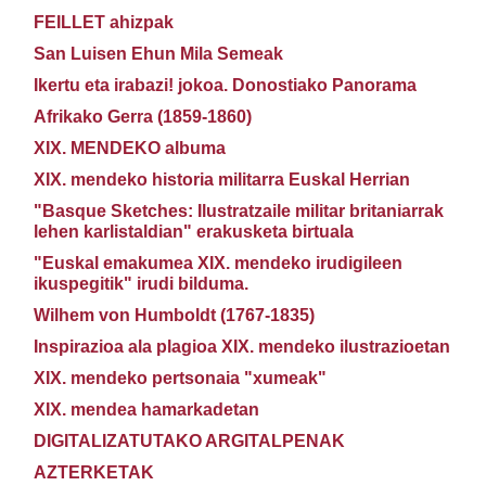
FEILLET ahizpak
San Luisen Ehun Mila Semeak
Ikertu eta irabazi! jokoa. Donostiako Panorama
Afrikako Gerra (1859-1860)
XIX. MENDEKO albuma
XIX. mendeko historia militarra Euskal Herrian
"Basque Sketches: Ilustratzaile militar britaniarrak
lehen karlistaldian" erakusketa birtuala
"Euskal emakumea XIX. mendeko irudigileen
ikuspegitik" irudi bilduma.
Wilhem von Humboldt (1767-1835)
Inspirazioa ala plagioa XIX. mendeko ilustrazioetan
XIX. mendeko pertsonaia "xumeak"
XIX. mendea hamarkadetan
DIGITALIZATUTAKO ARGITALPENAK
AZTERKETAK