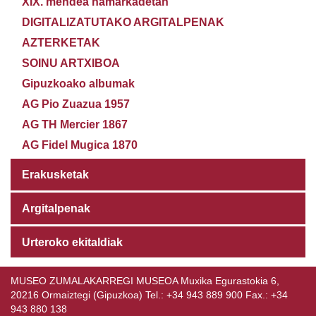
XIX. mendea hamarkadetan
DIGITALIZATUTAKO ARGITALPENAK
AZTERKETAK
SOINU ARTXIBOA
Gipuzkoako albumak
AG Pio Zuazua 1957
AG TH Mercier 1867
AG Fidel Mugica 1870
Erakusketak
Argitalpenak
Urteroko ekitaldiak
MUSEO ZUMALAKARREGI MUSEOA Muxika Egurastokia 6,
20216 Ormaiztegi (Gipuzkoa) Tel.: +34 943 889 900 Fax.: +34
943 880 138