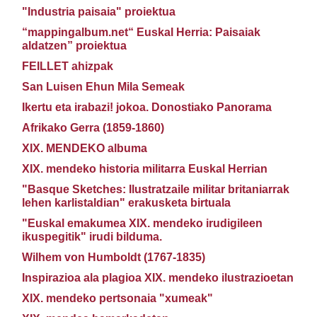
"Industria paisaia" proiektua
“mappingalbum.net“ Euskal Herria: Paisaiak
aldatzen” proiektua
FEILLET ahizpak
San Luisen Ehun Mila Semeak
Ikertu eta irabazi! jokoa. Donostiako Panorama
Afrikako Gerra (1859-1860)
XIX. MENDEKO albuma
XIX. mendeko historia militarra Euskal Herrian
"Basque Sketches: Ilustratzaile militar britaniarrak
lehen karlistaldian" erakusketa birtuala
"Euskal emakumea XIX. mendeko irudigileen
ikuspegitik" irudi bilduma.
Wilhem von Humboldt (1767-1835)
Inspirazioa ala plagioa XIX. mendeko ilustrazioetan
XIX. mendeko pertsonaia "xumeak"