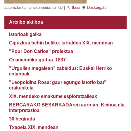
Jatorrizko tamainako irudia:
52 KB
|
Ikusi
Deskargatu
Artxibo aktiboa
Istorioak gaika
Gipuzkoa behin betiko: lurraldea XIX. mendean
"Pour Don Carlos" proiektua
Oriamendiko gudua. 1837
"Urgullen magalean" zabalduz: Euskal Herriko
estanpak
"Leopoldina Rosa: gaur egungo istorio bat"
erakusketa
XIX. mendeko emakume esploratzaileak
BERGARAKO BESARKADAren aurrean: Keinua eta
interpretazioa
30 begirada
Txapela XIX. mendean