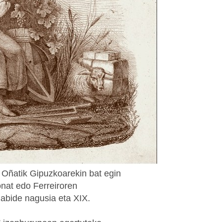
, Oñatik Gipuzkoarekin bat egin
onat edo Ferreiroren
iabide nagusia eta XIX.