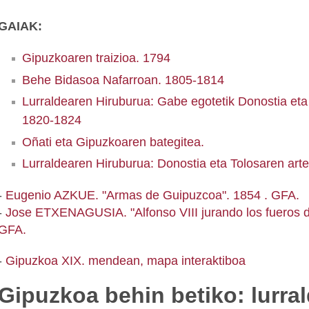
GAIAK:
Gipuzkoaren traizioa. 1794
Behe Bidasoa Nafarroan. 1805-1814
Lurraldearen Hiruburua: Gabe egotetik Donostia eta
1820-1824
Oñati eta Gipuzkoaren bategitea.
Lurraldearen Hiruburua: Donostia eta Tolosaren art
-
Eugenio AZKUE. "Armas de Guipuzcoa". 1854 . GFA.
-
Jose ETXENAGUSIA. "Alfonso VIII jurando los fueros 
GFA.
-
Gipuzkoa XIX. mendean, mapa interaktiboa
Gipuzkoa behin betiko: lurral