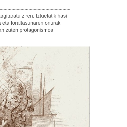
itaratu ziren, Iztuetatik hasi
 eta foraltasunaren onurak
zan zuten protagonismoa