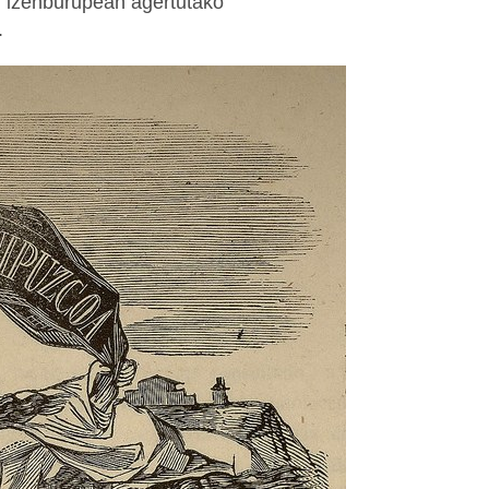
” izenburupean agertutako
.