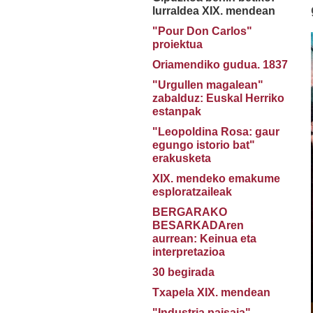
lurraldea XIX. mendean
"Pour Don Carlos"
proiektua
Oriamendiko gudua. 1837
"Urgullen magalean"
zabalduz: Euskal Herriko
estanpak
"Leopoldina Rosa: gaur
egungo istorio bat"
erakusketa
XIX. mendeko emakume
esploratzaileak
BERGARAKO
BESARKADAren
aurrean: Keinua eta
interpretazioa
30 begirada
Txapela XIX. mendean
"Industria paisaia"