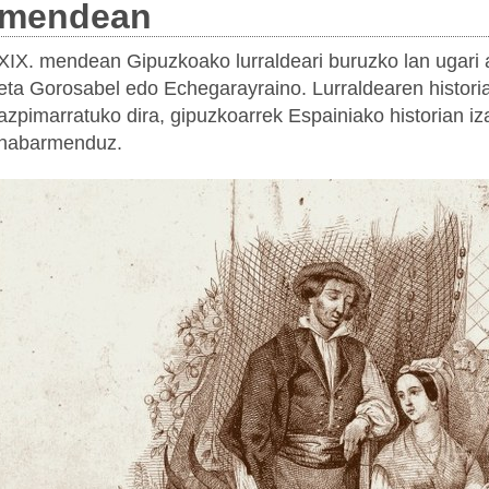
mendean
XIX. mendean Gipuzkoako lurraldeari buruzko lan ugari arg
eta Gorosabel edo Echegarayraino. Lurraldearen historia
azpimarratuko dira, gipuzkoarrek Espainiako historian i
nabarmenduz.