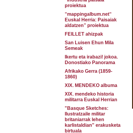
proiektua
“mappingalbum.net“
Euskal Herria: Paisaiak
aldatzen” proiektua
FEILLET ahizpak
San Luisen Ehun Mila
Semeak
Ikertu eta irabazi! jokoa.
Donostiako Panorama
Afrikako Gerra (1859-
1860)
XIX. MENDEKO albuma
XIX. mendeko historia
militarra Euskal Herrian
"Basque Sketches:
Ilustratzaile militar
britaniarrak lehen
karlistaldian" erakusketa
birtuala