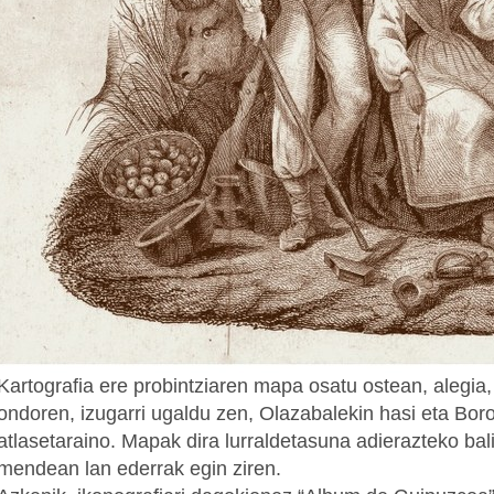
Kartografia ere probintziaren mapa osatu ostean, alegia
ondoren, izugarri ugaldu zen, Olazabalekin hasi eta Bor
atlasetaraino. Mapak dira lurraldetasuna adierazteko bal
mendean lan ederrak egin ziren.