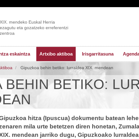
XIX. mendeko Euskal Herria
ezagutu eta gozatzeko erreferentzi
zentroa
tza eskaintza
Artxibo aktiboa
Irisgarritasuna
Agend
aktiboa
Gipuzkoa behin betiko: lurraldea XIX. mendean
 BEHIN BETIKO: LU
DEAN
Gipuzkoa hitza (Ipuscua) dokumentu batean lehe
zenaren mila urte betetzen diren honetan, Zuma
XIX. mendean jarriko dugu, Gipuzkoako lurraldea