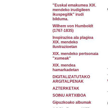
"Euskal emakumea XIX.
mendeko irudigileen
ikuspegitik" irudi
bilduma.
Wilhem von Humboldt
(1767-1835)
Inspirazioa ala plagioa
XIX. mendeko
ilustrazioetan
XIX. mendeko pertsonaia
"xumeak"
XIX. mendea
hamarkadetan
DIGITALIZATUTAKO
ARGITALPENAK
AZTERKETAK
SOINU ARTXIBOA
Gipuzkoako albumak