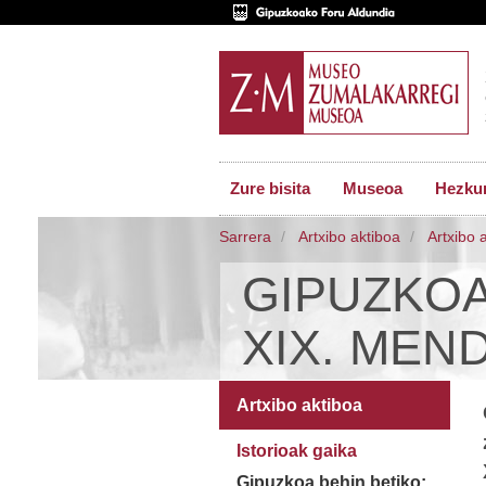
Zure bisita
Museoa
Hezkun
Sarrera
Artxibo aktiboa
Artxibo 
GIPUZKOA
XIX. MEN
Artxibo aktiboa
Istorioak gaika
Gipuzkoa behin betiko: