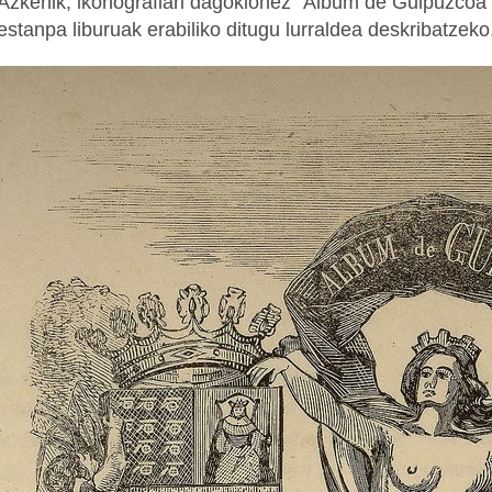
Azkenik, ikonografiari dagokionez “Album de Guipuzcoa
estanpa liburuak erabiliko ditugu lurraldea deskribatzeko