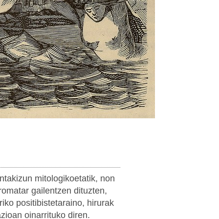
takizun mitologikoetatik, non
omatar gailentzen dituzten,
o positibistetaraino, hirurak
ioan oinarrituko diren.