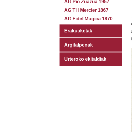
AG Pio Zuazua 1957
AG TH Mercier 1867
AG Fidel Mugica 1870
Erakusketak
Argitalpenak
Urteroko ekitaldiak