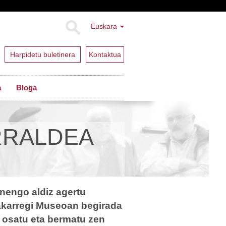
Euskara
Harpidetu buletinera
Kontaktua
a
Bloga
RRALDEA
nengo aldiz agertu
lakarregi Museoan begirada
 osatu eta bermatu zen