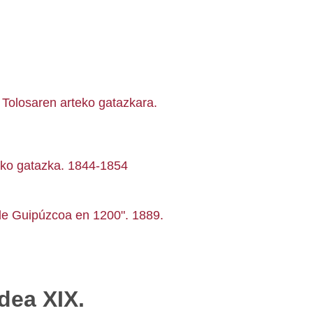
 Tolosaren arteko gatazkara.
eko gatazka. 1844-1854
de Guipúzcoa en 1200". 1889.
dea XIX.