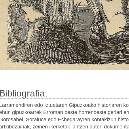
Bibliografia.
Larramendiren edo Iztuetaren Gipuzkoako historiaren kon
ehun gipuzkoarrek Erroman beste horrenbeste gerlari err
Gorosabel, Soraluce edo Echegarayren kontakizun historik
artxibozainak, zeinen ikerketak lantzen duten dokumentaz