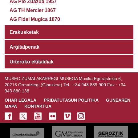
AG Pio Zuazua 1957
AG TH Mercier 1867
AG Fidel Mugica 1870
Erakusketak
Argitalpenak
Urteroko ekitaldiak
MUSEO ZUMALAKARREGI MUSEOA Muxika Egurastokia 6,
20216 Ormaiztegi (Gipuzkoa) Tel.: +34 943 889 900 Fax.: +34
943 880 138
OHAR LEGALA
PRIBATUTASUN POLITIKA
GUNEAREN
MAPA
KONTAKTUA