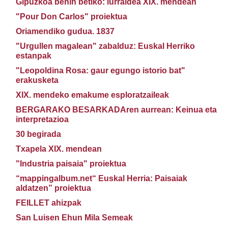
Gipuzkoa behin betiko: lurraldea XIX. mendean
"Pour Don Carlos" proiektua
Oriamendiko gudua. 1837
"Urgullen magalean" zabalduz: Euskal Herriko
estanpak
"Leopoldina Rosa: gaur egungo istorio bat"
erakusketa
XIX. mendeko emakume esploratzaileak
BERGARAKO BESARKADAren aurrean: Keinua eta
interpretazioa
30 begirada
Txapela XIX. mendean
"Industria paisaia" proiektua
“mappingalbum.net“ Euskal Herria: Paisaiak
aldatzen” proiektua
FEILLET ahizpak
San Luisen Ehun Mila Semeak