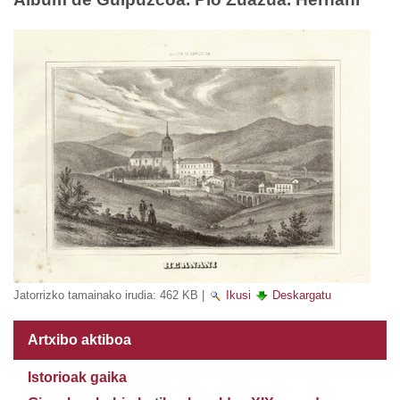
Jatorrizko tamainako irudia:
462 KB
|
Ikusi
Deskargatu
Artxibo aktiboa
Istorioak gaika