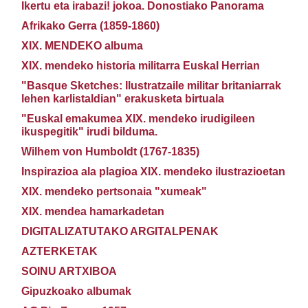
Ikertu eta irabazi! jokoa. Donostiako Panorama
Afrikako Gerra (1859-1860)
XIX. MENDEKO albuma
XIX. mendeko historia militarra Euskal Herrian
"Basque Sketches: Ilustratzaile militar britaniarrak
lehen karlistaldian" erakusketa birtuala
"Euskal emakumea XIX. mendeko irudigileen
ikuspegitik" irudi bilduma.
Wilhem von Humboldt (1767-1835)
Inspirazioa ala plagioa XIX. mendeko ilustrazioetan
XIX. mendeko pertsonaia "xumeak"
XIX. mendea hamarkadetan
DIGITALIZATUTAKO ARGITALPENAK
AZTERKETAK
SOINU ARTXIBOA
Gipuzkoako albumak