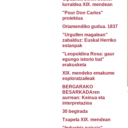
lurraldea XIX. mendean
"Pour Don Carlos"
proiektua
Oriamendiko gudua. 1837
"Urgullen magalean"
zabalduz: Euskal Herriko
estanpak
"Leopoldina Rosa: gaur
egungo istorio bat"
erakusketa
XIX. mendeko emakume
esploratzaileak
BERGARAKO
BESARKADAren
aurrean: Keinua eta
interpretazioa
30 begirada
Txapela XIX. mendean
"Industria paisaia"