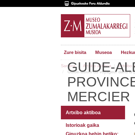
Zure bisita
Museoa
Hezkun
GUIDE-AL
Sarrera
Artxibo aktiboa
Artxibo 
Guide-album du voyageur dans la pr
PROVINCE
MERCIER 
Artxibo aktiboa
Istorioak gaika
Gipuzkoa behin betiko: