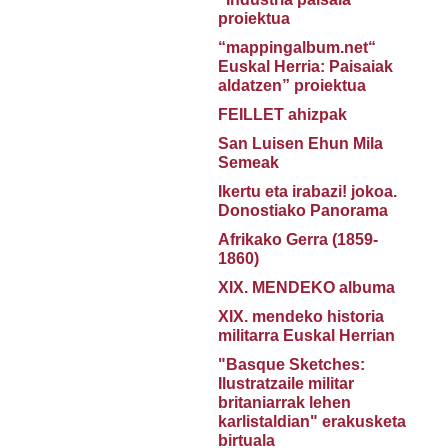
proiektua
“mappingalbum.net“
Euskal Herria: Paisaiak
aldatzen” proiektua
FEILLET ahizpak
San Luisen Ehun Mila
Semeak
Ikertu eta irabazi! jokoa.
Donostiako Panorama
Afrikako Gerra (1859-
1860)
XIX. MENDEKO albuma
XIX. mendeko historia
militarra Euskal Herrian
"Basque Sketches:
Ilustratzaile militar
britaniarrak lehen
karlistaldian" erakusketa
birtuala