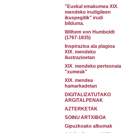
"Euskal emakumea XIX.
mendeko irudigileen
ikuspegitik" irudi
bilduma.
Wilhem von Humboldt
(1767-1835)
Inspirazioa ala plagioa
XIX. mendeko
ilustrazioetan
XIX. mendeko pertsonaia
"xumeak"
XIX. mendea
hamarkadetan
DIGITALIZATUTAKO
ARGITALPENAK
AZTERKETAK
SOINU ARTXIBOA
Gipuzkoako albumak