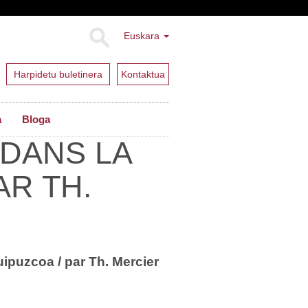
Euskara
Harpidetu buletinera
Kontaktua
a
Bloga
DANS LA
AR TH.
puzcoa / par Th. Mercier