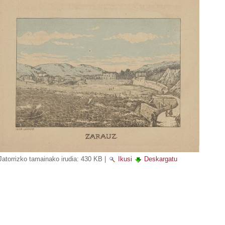
Jatorrizko tamainako irudia:
430 KB
|
Ikusi
Deskargatu