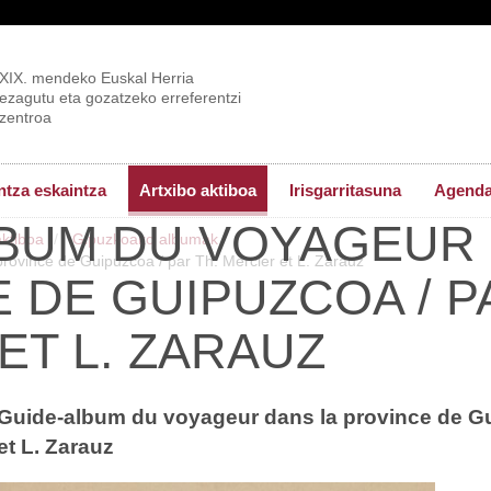
XIX. mendeko Euskal Herria
ezagutu eta gozatzeko erreferentzi
zentroa
tza eskaintza
Artxibo aktiboa
Irisgarritasuna
Agend
BUM DU VOYAGEUR 
aktiboa
Gipuzkoako albumak
ovince de Guipuzcoa / par Th. Mercier et L. Zarauz
 DE GUIPUZCOA / P
ET L. ZARAUZ
Guide-album du voyageur dans la province de Gui
et L. Zarauz