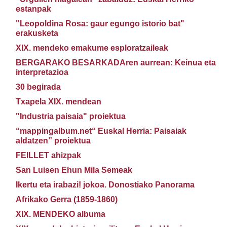
estanpak
"Leopoldina Rosa: gaur egungo istorio bat"
erakusketa
XIX. mendeko emakume esploratzaileak
BERGARAKO BESARKADAren aurrean: Keinua eta
interpretazioa
30 begirada
Txapela XIX. mendean
"Industria paisaia" proiektua
“mappingalbum.net“ Euskal Herria: Paisaiak
aldatzen” proiektua
FEILLET ahizpak
San Luisen Ehun Mila Semeak
Ikertu eta irabazi! jokoa. Donostiako Panorama
Afrikako Gerra (1859-1860)
XIX. MENDEKO albuma