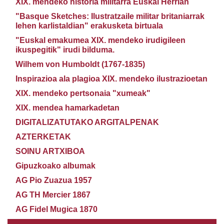
XIX. mendeko historia militarra Euskal Herrian
"Basque Sketches: Ilustratzaile militar britaniarrak
lehen karlistaldian" erakusketa birtuala
"Euskal emakumea XIX. mendeko irudigileen
ikuspegitik" irudi bilduma.
Wilhem von Humboldt (1767-1835)
Inspirazioa ala plagioa XIX. mendeko ilustrazioetan
XIX. mendeko pertsonaia "xumeak"
XIX. mendea hamarkadetan
DIGITALIZATUTAKO ARGITALPENAK
AZTERKETAK
SOINU ARTXIBOA
Gipuzkoako albumak
AG Pio Zuazua 1957
AG TH Mercier 1867
AG Fidel Mugica 1870