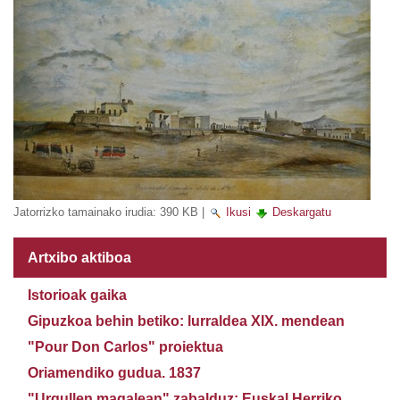
Jatorrizko tamainako irudia:
390 KB
|
Ikusi
Deskargatu
Artxibo aktiboa
Istorioak gaika
Gipuzkoa behin betiko: lurraldea XIX. mendean
"Pour Don Carlos" proiektua
Oriamendiko gudua. 1837
"Urgullen magalean" zabalduz: Euskal Herriko