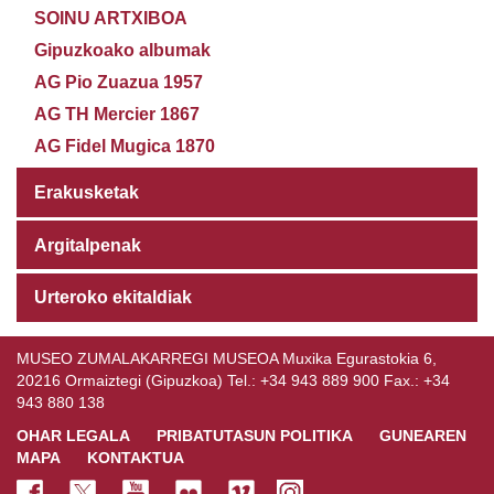
SOINU ARTXIBOA
Gipuzkoako albumak
AG Pio Zuazua 1957
AG TH Mercier 1867
AG Fidel Mugica 1870
Erakusketak
Argitalpenak
Urteroko ekitaldiak
MUSEO ZUMALAKARREGI MUSEOA Muxika Egurastokia 6,
20216 Ormaiztegi (Gipuzkoa) Tel.: +34 943 889 900 Fax.: +34
943 880 138
OHAR LEGALA
PRIBATUTASUN POLITIKA
GUNEAREN
MAPA
KONTAKTUA