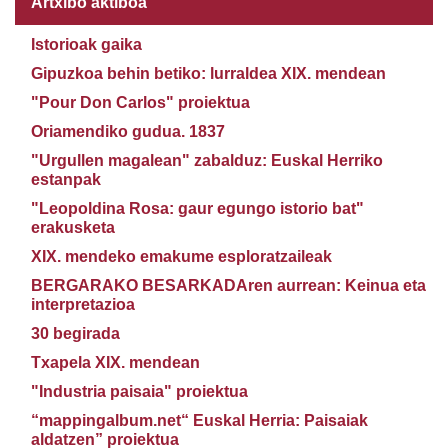
Artxibo aktiboa
Istorioak gaika
Gipuzkoa behin betiko: lurraldea XIX. mendean
"Pour Don Carlos" proiektua
Oriamendiko gudua. 1837
"Urgullen magalean" zabalduz: Euskal Herriko
estanpak
"Leopoldina Rosa: gaur egungo istorio bat"
erakusketa
XIX. mendeko emakume esploratzaileak
BERGARAKO BESARKADAren aurrean: Keinua eta
interpretazioa
30 begirada
Txapela XIX. mendean
"Industria paisaia" proiektua
“mappingalbum.net“ Euskal Herria: Paisaiak
aldatzen” proiektua