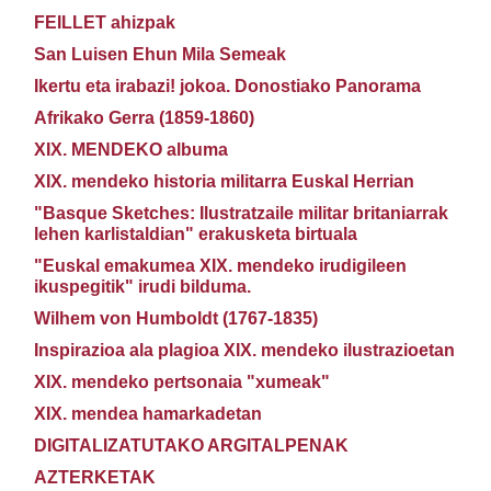
FEILLET ahizpak
San Luisen Ehun Mila Semeak
Ikertu eta irabazi! jokoa. Donostiako Panorama
Afrikako Gerra (1859-1860)
XIX. MENDEKO albuma
XIX. mendeko historia militarra Euskal Herrian
"Basque Sketches: Ilustratzaile militar britaniarrak
lehen karlistaldian" erakusketa birtuala
"Euskal emakumea XIX. mendeko irudigileen
ikuspegitik" irudi bilduma.
Wilhem von Humboldt (1767-1835)
Inspirazioa ala plagioa XIX. mendeko ilustrazioetan
XIX. mendeko pertsonaia "xumeak"
XIX. mendea hamarkadetan
DIGITALIZATUTAKO ARGITALPENAK
AZTERKETAK