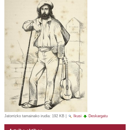
Jatorrizko tamainako irudia:
192 KB
|
Ikusi
Deskargatu