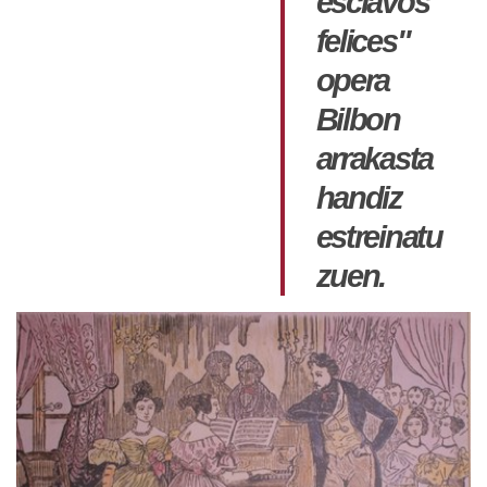
esclavos
felices"
opera
Bilbon
arrakasta
handiz
estreinatu
zuen.