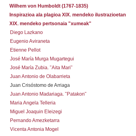
Wilhem von Humboldt (1767-1835)
Inspirazioa ala plagioa XIX. mendeko ilustrazioetan
XIX. mendeko pertsonaia "xumeak"
Diego Lazkano
Eugenio Aviraneta
Etienne Pellot
José María Murga Mugartegui
José María Zubia. "Aita Mari"
Juan Antonio de Olabarrieta
Juan Crisóstomo de Arriaga
Juan Antonio Madariaga. "Patakon"
Maria Angela Telleria
Miguel Joaquin Eleizegi
Pernando Amezketarra
Vicenta Antonia Mogel