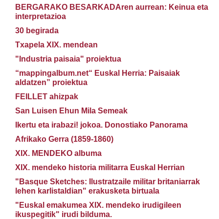
BERGARAKO BESARKADAren aurrean: Keinua eta
interpretazioa
30 begirada
Txapela XIX. mendean
"Industria paisaia" proiektua
“mappingalbum.net“ Euskal Herria: Paisaiak
aldatzen” proiektua
FEILLET ahizpak
San Luisen Ehun Mila Semeak
Ikertu eta irabazi! jokoa. Donostiako Panorama
Afrikako Gerra (1859-1860)
XIX. MENDEKO albuma
XIX. mendeko historia militarra Euskal Herrian
"Basque Sketches: Ilustratzaile militar britaniarrak
lehen karlistaldian" erakusketa birtuala
"Euskal emakumea XIX. mendeko irudigileen
ikuspegitik" irudi bilduma.