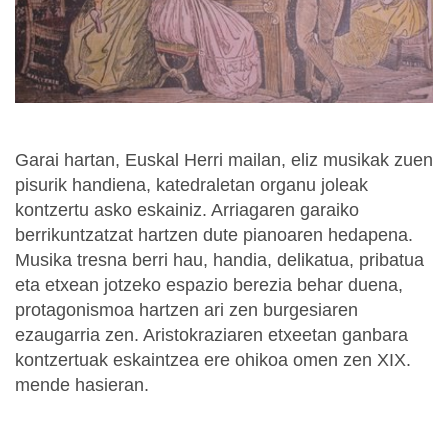
Garai hartan, Euskal Herri mailan, eliz musikak zuen
pisurik handiena, katedraletan organu joleak
kontzertu asko eskainiz. Arriagaren garaiko
berrikuntzatzat hartzen dute pianoaren hedapena.
Musika tresna berri hau, handia, delikatua, pribatua
eta etxean jotzeko espazio berezia behar duena,
protagonismoa hartzen ari zen burgesiaren
ezaugarria zen. Aristokraziaren etxeetan ganbara
kontzertuak eskaintzea ere ohikoa omen zen XIX.
mende hasieran.