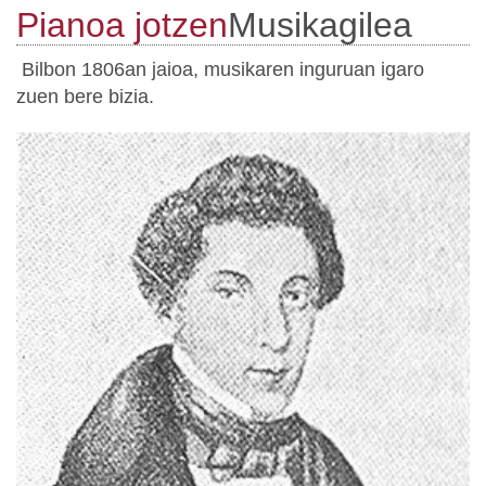
Pianoa jotzen
Musikagilea
Bilbon 1806an jaioa, musikaren inguruan igaro
zuen bere bizia.