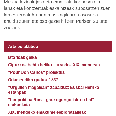
Musika lezioak jaso eta emateak, konposaketa
lanak eta kontzertuak eskaintzeak suposatzen zuen
lan eskergak Arriaga musikagilearen osasuna
ahuldu zuten eta oso gazte hil zen Parisen 20 urte
zuelarik.
Artxibo aktiboa
Istorioak gaika
Gipuzkoa behin betiko: lurraldea XIX. mendean
"Pour Don Carlos" proiektua
Oriamendiko gudua. 1837
"Urgullen magalean" zabalduz: Euskal Herriko
estanpak
"Leopoldina Rosa: gaur egungo istorio bat"
erakusketa
XIX. mendeko emakume esploratzaileak