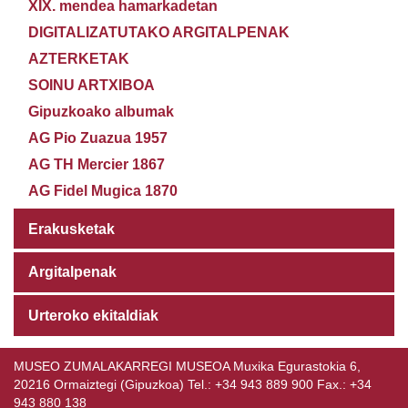
XIX. mendea hamarkadetan
DIGITALIZATUTAKO ARGITALPENAK
AZTERKETAK
SOINU ARTXIBOA
Gipuzkoako albumak
AG Pio Zuazua 1957
AG TH Mercier 1867
AG Fidel Mugica 1870
Erakusketak
Argitalpenak
Urteroko ekitaldiak
MUSEO ZUMALAKARREGI MUSEOA Muxika Egurastokia 6,
20216 Ormaiztegi (Gipuzkoa) Tel.: +34 943 889 900 Fax.: +34
943 880 138