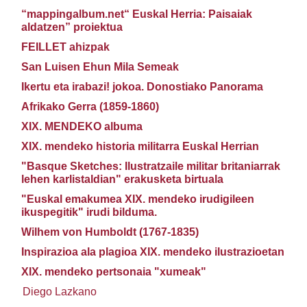
“mappingalbum.net“ Euskal Herria: Paisaiak
aldatzen” proiektua
FEILLET ahizpak
San Luisen Ehun Mila Semeak
Ikertu eta irabazi! jokoa. Donostiako Panorama
Afrikako Gerra (1859-1860)
XIX. MENDEKO albuma
XIX. mendeko historia militarra Euskal Herrian
"Basque Sketches: Ilustratzaile militar britaniarrak
lehen karlistaldian" erakusketa birtuala
"Euskal emakumea XIX. mendeko irudigileen
ikuspegitik" irudi bilduma.
Wilhem von Humboldt (1767-1835)
Inspirazioa ala plagioa XIX. mendeko ilustrazioetan
XIX. mendeko pertsonaia "xumeak"
Diego Lazkano