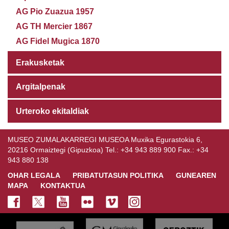
AG Pio Zuazua 1957
AG TH Mercier 1867
AG Fidel Mugica 1870
Erakusketak
Argitalpenak
Urteroko ekitaldiak
MUSEO ZUMALAKARREGI MUSEOA Muxika Egurastokia 6,
20216 Ormaiztegi (Gipuzkoa) Tel.: +34 943 889 900 Fax.: +34
943 880 138
OHAR LEGALA
PRIBATUTASUN POLITIKA
GUNEAREN
MAPA
KONTAKTUA