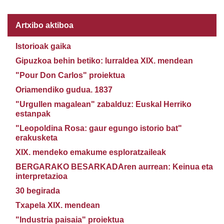
Artxibo aktiboa
Istorioak gaika
Gipuzkoa behin betiko: lurraldea XIX. mendean
"Pour Don Carlos" proiektua
Oriamendiko gudua. 1837
"Urgullen magalean" zabalduz: Euskal Herriko
estanpak
"Leopoldina Rosa: gaur egungo istorio bat"
erakusketa
XIX. mendeko emakume esploratzaileak
BERGARAKO BESARKADAren aurrean: Keinua eta
interpretazioa
30 begirada
Txapela XIX. mendean
"Industria paisaia" proiektua