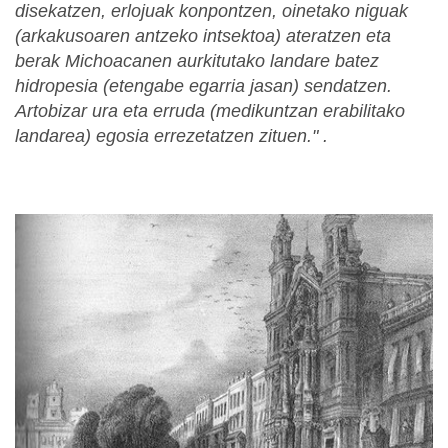
disekatzen, erlojuak konpontzen, oinetako niguak
(arkakusoaren antzeko intsektoa) ateratzen eta
berak Michoacanen aurkitutako landare batez
hidropesia (etengabe egarria jasan) sendatzen.
Artobizar ura eta erruda (medikuntzan erabilitako
landarea) egosia errezetatzen zituen." .