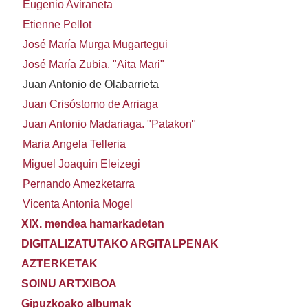
Eugenio Aviraneta
Etienne Pellot
José María Murga Mugartegui
José María Zubia. "Aita Mari"
Juan Antonio de Olabarrieta
Juan Crisóstomo de Arriaga
Juan Antonio Madariaga. "Patakon"
Maria Angela Telleria
Miguel Joaquin Eleizegi
Pernando Amezketarra
Vicenta Antonia Mogel
XIX. mendea hamarkadetan
DIGITALIZATUTAKO ARGITALPENAK
AZTERKETAK
SOINU ARTXIBOA
Gipuzkoako albumak