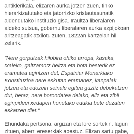
antiklerikala, elizaren aurka jotzen zuen, tinko
hierarkizatutako eta jatorrizko kristautasunatik
aldendutako instituzio gisa. Iraultza liberalaren
aldeko sutsua, gobernu liberalaren aurka azpijokoan
aritzeagatik atxilotu zuten, 1822an kartzelan hil
zelarik.
"Nere gorputzak hilobira ohiko arropa, kasaka,
txaleko, galtzamotz beltza eta bota besterik ez
eramatea agintzen dut, Espainiar Monarkiako
Konstituzioa nere eskutan eramanez, kanpaiak
jotzea eta edozein seinale egitea guztiz debekatzen
dut, beraz, nere borondatea delako, eliz eta zibil
aginpideei xedapen honetako edukia bete dezaten
eskatzen diet."
Ehundaka pertsona, argizari eta lore sortekin, lagun
zituen, aberri ereserkiak abestuz. Elizan sartu gabe,