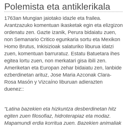
Polemista eta antiklerikala
1763an Mungian jaiotako idazle eta frailea.
Arantzazuko komentuan ikasketak egin eta elizgizon
ordenatu zen. Gazte izanik, Perura bidaiatu zuen,
non Semanario Critico egunkaria sortu eta Mexikon
Homo Brutus, Inkisizioak salaturiko liburua idatzi
zuen, komentuan barruratuz. Estatu Batuetara ihes
egitea lortu zuen, non merkatari gisa ibili zen.
Ameriketan eta Europan zehar bidaiatu zen, lanbide
ezberdinetan arituz, Jose Maria Azconak Clara-
Rosa Masón y Vizcaíno liburuan adierazten
duenez::
"Latina bazekien eta hizkuntza desberdinetan hitz
egiten zuen filosofiaz, hidroterapiaz eta modaz.
Mapamundi erdia korritua zuen. Bazekien animaliak