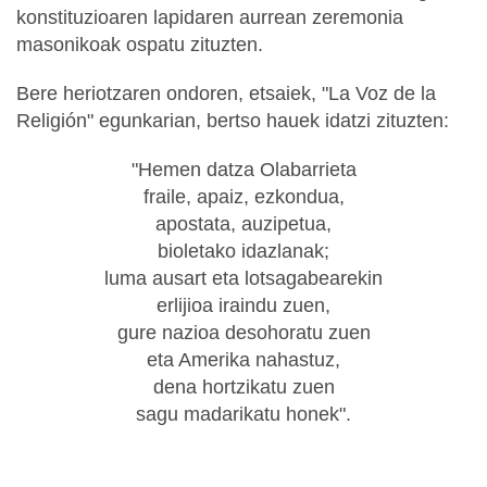
konstituzioaren lapidaren aurrean zeremonia
masonikoak ospatu zituzten.
Bere heriotzaren ondoren, etsaiek, "La Voz de la
Religión" egunkarian, bertso hauek idatzi zituzten:
"Hemen datza Olabarrieta
fraile, apaiz, ezkondua,
apostata, auzipetua,
bioletako idazlanak;
luma ausart eta lotsagabearekin
erlijioa iraindu zuen,
gure nazioa desohoratu zuen
eta Amerika nahastuz,
dena hortzikatu zuen
sagu madarikatu honek".