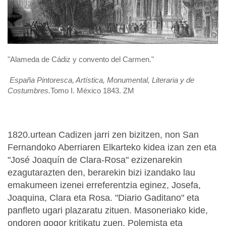
"Alameda de Cádiz y convento del Carmen."
España Pintoresca, Artística, Monumental, Literaria y de
Costumbres.
Tomo I. México 1843. ZM
1820.urtean Cadizen jarri zen bizitzen, non San
Fernandoko Aberriaren Elkarteko kidea izan zen eta
"José Joaquín de Clara-Rosa" ezizenarekin
ezagutarazten den, berarekin bizi izandako lau
emakumeen izenei erreferentzia eginez, Josefa,
Joaquina, Clara eta Rosa. "Diario Gaditano" eta
panfleto ugari plazaratu zituen. Masoneriako kide,
ondoren gogor kritikatu zuen. Polemista eta