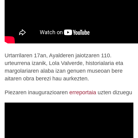
Urtarrilaren 17an, Ayalderen jaiotzaren 110.
urteurrena izanik, Lola Valverde, historialaria eta
margolariaren alaba izan genuen museoan bere
aitaren obra berezi hau aurkezten.
Piezaren inaugurazioaren
erreportaia
uzten dizuegu