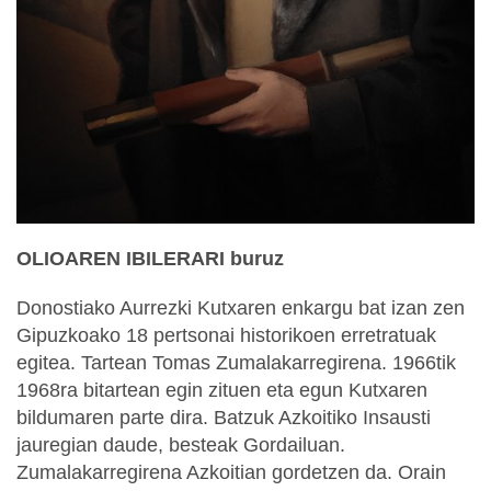
OLIOAREN IBILERARI buruz
Donostiako Aurrezki Kutxaren enkargu bat izan zen
Gipuzkoako 18 pertsonai historikoen erretratuak
egitea. Tartean Tomas Zumalakarregirena. 1966tik
1968ra bitartean egin zituen eta egun Kutxaren
bildumaren parte dira. Batzuk Azkoitiko Insausti
jauregian daude, besteak Gordailuan.
Zumalakarregirena Azkoitian gordetzen da. Orain