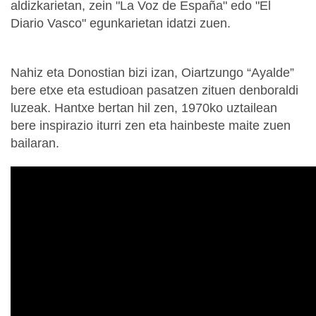
aldizkarietan, zein "La Voz de España" edo "El
Diario Vasco" egunkarietan idatzi zuen.
Nahiz eta Donostian bizi izan, Oiartzungo “Ayalde”
bere etxe eta estudioan pasatzen zituen denboraldi
luzeak. Hantxe bertan hil zen, 1970ko uztailean
bere inspirazio iturri zen eta hainbeste maite zuen
bailaran.