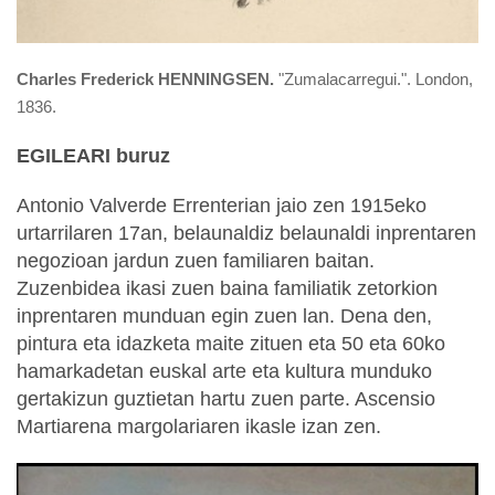
Charles Frederick HENNINGSEN.
"Zumalacarregui.". London,
1836.
EGILEARI buruz
Antonio Valverde Errenterian jaio zen 1915eko
urtarrilaren 17an, belaunaldiz belaunaldi inprentaren
negozioan jardun zuen familiaren baitan.
Zuzenbidea ikasi zuen baina familiatik zetorkion
inprentaren munduan egin zuen lan. Dena den,
pintura eta idazketa maite zituen eta 50 eta 60ko
hamarkadetan euskal arte eta kultura munduko
gertakizun guztietan hartu zuen parte. Ascensio
Martiarena margolariaren ikasle izan zen.