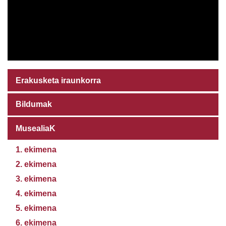
Erakusketa iraunkorra
Bildumak
MusealiaK
1. ekimena
2. ekimena
3. ekimena
4. ekimena
5. ekimena
6. ekimena