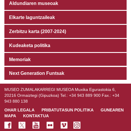
Aldundiaren museoak
Elkarte laguntzaileak
Zerbitzu karta (2007-2024)
Kudeaketa politika
Memoriak
Next Generation Funtsak
MUSEO ZUMALAKARREGI MUSEOA Muxika Egurastokia 6,
20216 Ormaiztegi (Gipuzkoa) Tel.: +34 943 889 900 Fax.: +34
943 880 138
OHAR LEGALA
PRIBATUTASUN POLITIKA
GUNEAREN
MAPA
KONTAKTUA