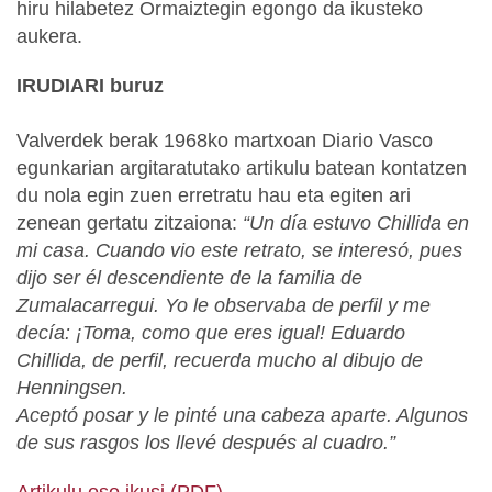
hiru hilabetez Ormaiztegin egongo da ikusteko
aukera.
IRUDIARI buruz
Valverdek berak 1968ko martxoan Diario Vasco
egunkarian argitaratutako artikulu batean kontatzen
du nola egin zuen erretratu hau eta egiten ari
zenean gertatu zitzaiona:
“Un día estuvo Chillida en
mi casa. Cuando vio este retrato, se interesó, pues
dijo ser él descendiente de la familia de
Zumalacarregui. Yo le observaba de perfil y me
decía: ¡Toma, como que eres igual! Eduardo
Chillida, de perfil, recuerda mucho al dibujo de
Henningsen.
Aceptó posar y le pinté una cabeza aparte. Algunos
de sus rasgos los llevé después al cuadro.”
Artikulu oso ikusi (PDF)