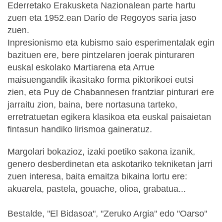
Ederretako Erakusketa Nazionalean parte hartu
zuen eta 1952.ean Darío de Regoyos saria jaso
zuen.
Inpresionismo eta kubismo saio esperimentalak egin
bazituen ere, bere pintzelaren joerak pinturaren
euskal eskolako Martiarena eta Arrue
maisuengandik ikasitako forma piktorikoei eutsi
zien, eta Puy de Chabannesen frantziar pinturari ere
jarraitu zion, baina, bere nortasuna tarteko,
erretratuetan egikera klasikoa eta euskal paisaietan
fintasun handiko lirismoa gaineratuz.
Margolari bokazioz, izaki poetiko sakona izanik,
genero desberdinetan eta askotariko tekniketan jarri
zuen interesa, baita emaitza bikaina lortu ere:
akuarela, pastela, gouache, olioa, grabatua...
Bestalde, "El Bidasoa", "Zeruko Argia" edo "Oarso"