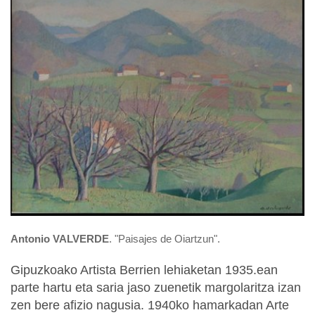
Antonio VALVERDE
. "Paisajes de Oiartzun".
Gipuzkoako Artista Berrien lehiaketan 1935.ean
parte hartu eta saria jaso zuenetik margolaritza izan
zen bere afizio nagusia. 1940ko hamarkadan Arte