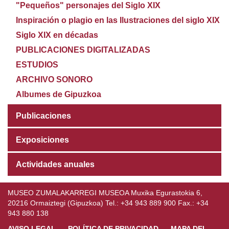
"Pequeños" personajes del Siglo XIX
Inspiración o plagio en las Ilustraciones del siglo XIX
Siglo XIX en décadas
PUBLICACIONES DIGITALIZADAS
ESTUDIOS
ARCHIVO SONORO
Albumes de Gipuzkoa
Publicaciones
Exposiciones
Actividades anuales
MUSEO ZUMALAKARREGI MUSEOA Muxika Egurastokia 6,
20216 Ormaiztegi (Gipuzkoa) Tel.: +34 943 889 900 Fax.: +34
943 880 138
AVISO LEGAL
POLÍTICA DE PRIVACIDAD
MAPA DEL