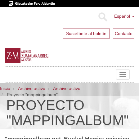
Español
Suscríbete al boletín
Contacto
Toggle
navigat
Inicio
Archivo activo
Archivo activo
Proyecto "mappingalbum"
PROYECTO
"MAPPINGALBUM"
"mappingalbum.net. Euskal Herria: paisajes