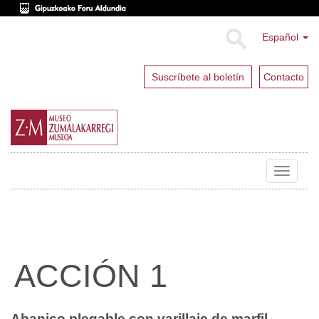
Español
Suscríbete al boletín
Contacto
Toggle
navigat
ACCIÓN 1
Abanico plegable con varillaje de marfil