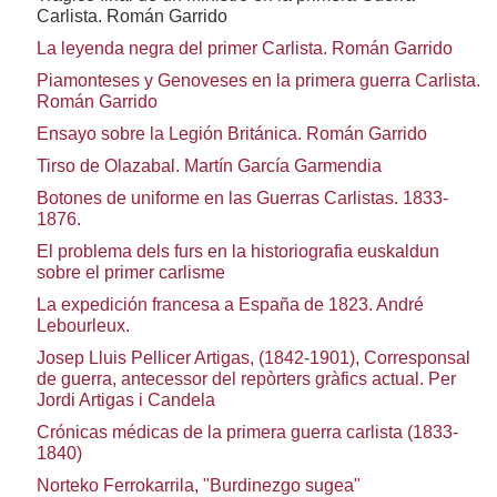
Carlista. Román Garrido
La leyenda negra del primer Carlista. Román Garrido
Piamonteses y Genoveses en la primera guerra Carlista.
Román Garrido
Ensayo sobre la Legión Británica. Román Garrido
Tirso de Olazabal. Martín García Garmendia
Botones de uniforme en las Guerras Carlistas. 1833-
1876.
El problema dels furs en la historiografia euskaldun
sobre el primer carlisme
La expedición francesa a España de 1823. André
Lebourleux.
Josep Lluis Pellicer Artigas, (1842-1901), Corresponsal
de guerra, antecessor del repòrters gràfics actual. Per
Jordi Artigas i Candela
Crónicas médicas de la primera guerra carlista (1833-
1840)
Norteko Ferrokarrila, "Burdinezgo sugea"