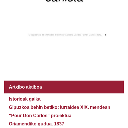
Artxibo aktiboa
Istorioak gaika
Gipuzkoa behin betiko: lurraldea XIX. mendean
"Pour Don Carlos" proiektua
Oriamendiko gudua. 1837