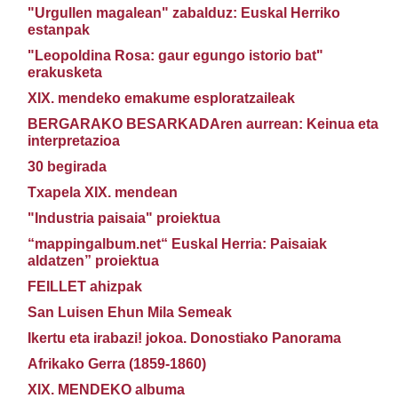
"Urgullen magalean" zabalduz: Euskal Herriko
estanpak
"Leopoldina Rosa: gaur egungo istorio bat"
erakusketa
XIX. mendeko emakume esploratzaileak
BERGARAKO BESARKADAren aurrean: Keinua eta
interpretazioa
30 begirada
Txapela XIX. mendean
"Industria paisaia" proiektua
“mappingalbum.net“ Euskal Herria: Paisaiak
aldatzen” proiektua
FEILLET ahizpak
San Luisen Ehun Mila Semeak
Ikertu eta irabazi! jokoa. Donostiako Panorama
Afrikako Gerra (1859-1860)
XIX. MENDEKO albuma