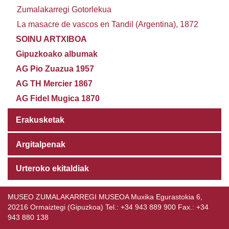
Zumalakarregi Gotorlekua
La masacre de vascos en Tandil (Argentina), 1872
SOINU ARTXIBOA
Gipuzkoako albumak
AG Pio Zuazua 1957
AG TH Mercier 1867
AG Fidel Mugica 1870
Erakusketak
Argitalpenak
Urteroko ekitaldiak
MUSEO ZUMALAKARREGI MUSEOA Muxika Egurastokia 6,
20216 Ormaiztegi (Gipuzkoa) Tel.: +34 943 889 900 Fax.: +34
943 880 138