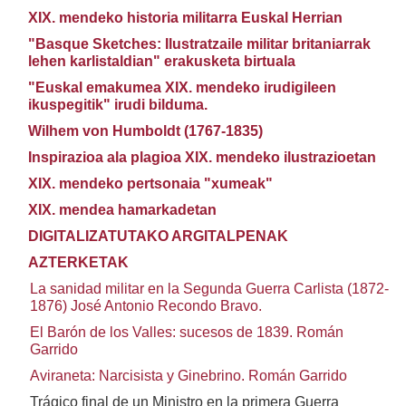
XIX. mendeko historia militarra Euskal Herrian
"Basque Sketches: Ilustratzaile militar britaniarrak
lehen karlistaldian" erakusketa birtuala
"Euskal emakumea XIX. mendeko irudigileen
ikuspegitik" irudi bilduma.
Wilhem von Humboldt (1767-1835)
Inspirazioa ala plagioa XIX. mendeko ilustrazioetan
XIX. mendeko pertsonaia "xumeak"
XIX. mendea hamarkadetan
DIGITALIZATUTAKO ARGITALPENAK
AZTERKETAK
La sanidad militar en la Segunda Guerra Carlista (1872-
1876) José Antonio Recondo Bravo.
El Barón de los Valles: sucesos de 1839. Román
Garrido
Aviraneta: Narcisista y Ginebrino. Román Garrido
Trágico final de un Ministro en la primera Guerra