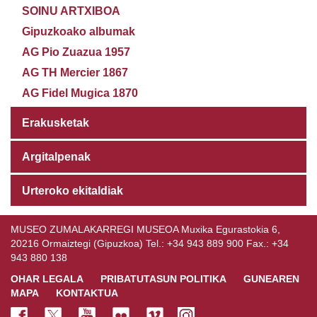
SOINU ARTXIBOA
Gipuzkoako albumak
AG Pio Zuazua 1957
AG TH Mercier 1867
AG Fidel Mugica 1870
Erakusketak
Argitalpenak
Urteroko ekitaldiak
MUSEO ZUMALAKARREGI MUSEOA Muxika Egurastokia 6,
20216 Ormaiztegi (Gipuzkoa) Tel.: +34 943 889 900 Fax.: +34
943 880 138
OHAR LEGALA
PRIBATUTASUN POLITIKA
GUNEAREN
MAPA
KONTAKTUA