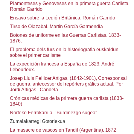
Piamonteses y Genoveses en la primera guerra Carlista.
Román Garrido
Ensayo sobre la Legión Británica. Román Garrido
Tirso de Olazabal. Martín García Garmendia
Botones de uniforme en las Guerras Carlistas. 1833-
1876.
El problema dels furs en la historiografia euskaldun
sobre el primer carlisme
La expedición francesa a España de 1823. André
Lebourleux.
Josep Lluis Pellicer Artigas, (1842-1901), Corresponsal
de guerra, antecessor del repòrters gràfics actual. Per
Jordi Artigas i Candela
Crónicas médicas de la primera guerra carlista (1833-
1840)
Norteko Ferrokarrila, "Burdinezgo sugea"
Zumalakarregi Gotorlekua
La masacre de vascos en Tandil (Argentina), 1872