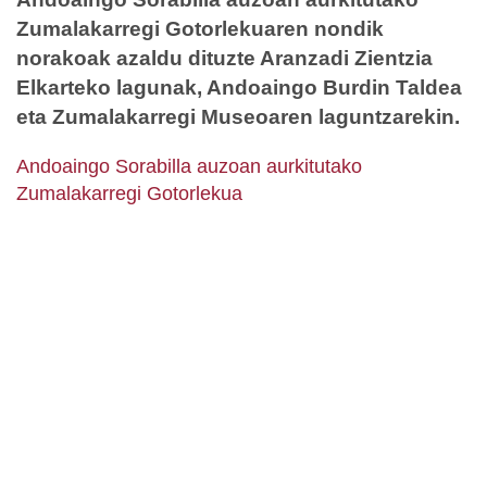
Zumalakarregi Gotorlekuaren nondik
norakoak azaldu dituzte Aranzadi Zientzia
Elkarteko lagunak, Andoaingo Burdin Taldea
eta Zumalakarregi Museoaren laguntzarekin.
Andoaingo Sorabilla auzoan aurkitutako
Zumalakarregi Gotorlekua