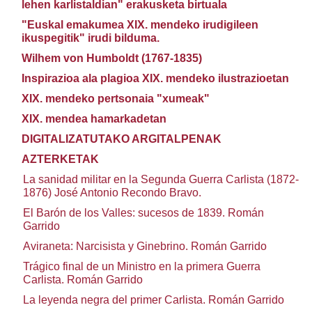
lehen karlistaldian" erakusketa birtuala
"Euskal emakumea XIX. mendeko irudigileen
ikuspegitik" irudi bilduma.
Wilhem von Humboldt (1767-1835)
Inspirazioa ala plagioa XIX. mendeko ilustrazioetan
XIX. mendeko pertsonaia "xumeak"
XIX. mendea hamarkadetan
DIGITALIZATUTAKO ARGITALPENAK
AZTERKETAK
La sanidad militar en la Segunda Guerra Carlista (1872-
1876) José Antonio Recondo Bravo.
El Barón de los Valles: sucesos de 1839. Román
Garrido
Aviraneta: Narcisista y Ginebrino. Román Garrido
Trágico final de un Ministro en la primera Guerra
Carlista. Román Garrido
La leyenda negra del primer Carlista. Román Garrido