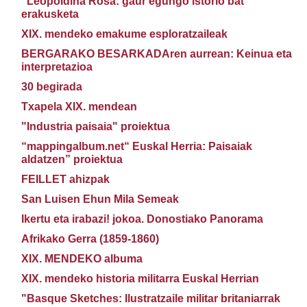
"Leopoldina Rosa: gaur egungo istorio bat"
erakusketa
XIX. mendeko emakume esploratzaileak
BERGARAKO BESARKADAren aurrean: Keinua eta
interpretazioa
30 begirada
Txapela XIX. mendean
"Industria paisaia" proiektua
“mappingalbum.net“ Euskal Herria: Paisaiak
aldatzen” proiektua
FEILLET ahizpak
San Luisen Ehun Mila Semeak
Ikertu eta irabazi! jokoa. Donostiako Panorama
Afrikako Gerra (1859-1860)
XIX. MENDEKO albuma
XIX. mendeko historia militarra Euskal Herrian
"Basque Sketches: Ilustratzaile militar britaniarrak