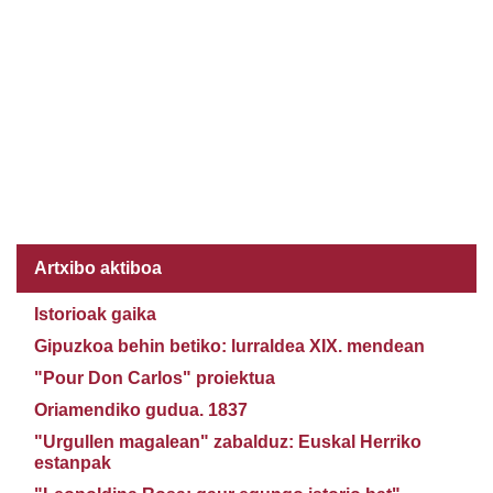
Artxibo aktiboa
Istorioak gaika
Gipuzkoa behin betiko: lurraldea XIX. mendean
"Pour Don Carlos" proiektua
Oriamendiko gudua. 1837
"Urgullen magalean" zabalduz: Euskal Herriko
estanpak