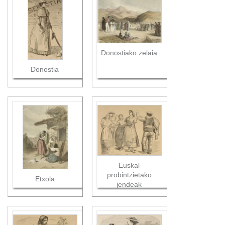
Donostiako zelaia
Donostia
Euskal
probintzietako
Etxola
jendeak