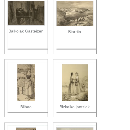
Balkoiak Gasteizen
Biarrits
Bilbao
Bizkaiko jantziak