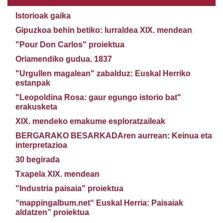
Istorioak gaika
Gipuzkoa behin betiko: lurraldea XIX. mendean
"Pour Don Carlos" proiektua
Oriamendiko gudua. 1837
"Urgullen magalean" zabalduz: Euskal Herriko
estanpak
"Leopoldina Rosa: gaur egungo istorio bat"
erakusketa
XIX. mendeko emakume esploratzaileak
BERGARAKO BESARKADAren aurrean: Keinua eta
interpretazioa
30 begirada
Txapela XIX. mendean
"Industria paisaia" proiektua
“mappingalbum.net“ Euskal Herria: Paisaiak
aldatzen” proiektua