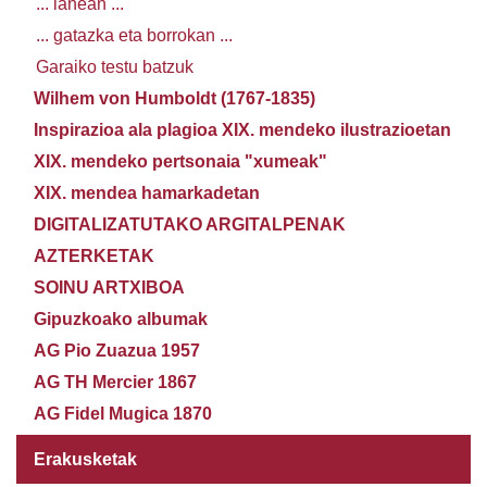
... lanean ...
... gatazka eta borrokan ...
Garaiko testu batzuk
Wilhem von Humboldt (1767-1835)
Inspirazioa ala plagioa XIX. mendeko ilustrazioetan
XIX. mendeko pertsonaia "xumeak"
XIX. mendea hamarkadetan
DIGITALIZATUTAKO ARGITALPENAK
AZTERKETAK
SOINU ARTXIBOA
Gipuzkoako albumak
AG Pio Zuazua 1957
AG TH Mercier 1867
AG Fidel Mugica 1870
Erakusketak