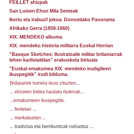
FEILLET ahizpak
San Luisen Ehun Mila Semeak
Ikertu eta irabazi! jokoa. Donostiako Panorama
Afrikako Gerra (1859-1860)
XIX. MENDEKO albuma
XIX. mendeko historia militarra Euskal Herrian
"Basque Sketches: Ilustratzaile militar britaniarrak
lehen karlistaldian" erakusketa birtuala
"Euskal emakumea XIX. mendeko irudigileen
ikuspegitik" irudi bilduma.
Bidaiariek honela ikusi zituzten...
... elizaren bidea hautatu dutenak...
...emakumeen ikuspegitik.
... festetan ...
... merkatuetan ...
... tradizioa eta berrikuntzak nahastuz ...