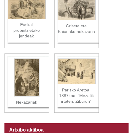
Euskal
Griseta eta
probintzietako
Baionako nekazaria
jendeak
Parisko Aretoa,
1887koa: “Mezatik
irteten, Ziburun”
Nekazariak
Artxibo aktiboa