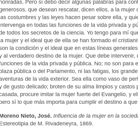
honradas. Pero sí debo decir algunas palabras para conte
generosos, que desean rescatar, dicen ellos, a la mujer
las costumbres y las leyes hacen pesar sobre ella, y qui
intervenga en todas las funciones de la vida privada y pú
de todos los secretos de la ciencia. Yo tengo para mí q
la mujer y el ideal que de ella se han formado el cristian
son la condición y el ideal que en estas líneas generale
y al verdadero destino de la mujer. Que debe intervenir, 
funciones de la vida privada y pública. No; no son para el
plaza pública o del Parlamento, ni las fatigas, los gran
aventuras de la vida exterior. Sea ella como vaso de per
y de gusto delicado; broten de su alma limpios y casto
casada, procure imitar la mujer fuerte del Evangelio, y el
pero sí lo que más importa para cumplir el destino a que 
Moreno Nieto, José.
Influencia de la mujer en la socied
Estereotipia de M. Rivadeneyra, 1869.