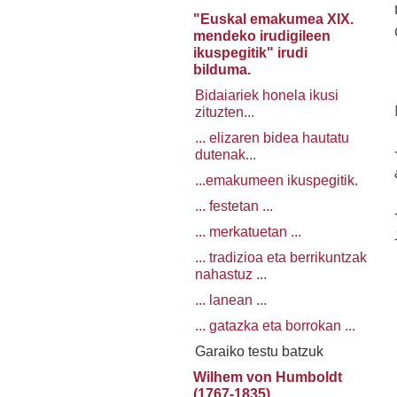
"Euskal emakumea XIX.
mendeko irudigileen
ikuspegitik" irudi
bilduma.
Bidaiariek honela ikusi
zituzten...
... elizaren bidea hautatu
dutenak...
...emakumeen ikuspegitik.
... festetan ...
... merkatuetan ...
... tradizioa eta berrikuntzak
nahastuz ...
... lanean ...
... gatazka eta borrokan ...
Garaiko testu batzuk
Wilhem von Humboldt
(1767-1835)