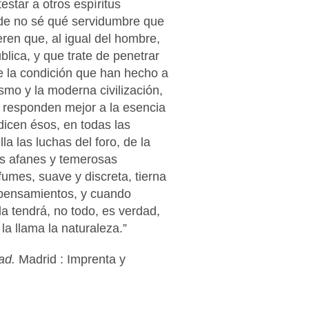
star a otros espíritus
 de no sé qué servidumbre que
eren que, al igual del hombre,
blica, y que trate de penetrar
ue la condición que han hecho a
ismo y la moderna civilización,
s responden mejor a la esencia
dicen ésos, en todas las
la las luchas del foro, de la
des afanes y temerosas
fumes, suave y discreta, tierna
s pensamientos, y cuando
la tendrá, no todo, es verdad,
la llama la naturaleza.”
ad.
Madrid : Imprenta y