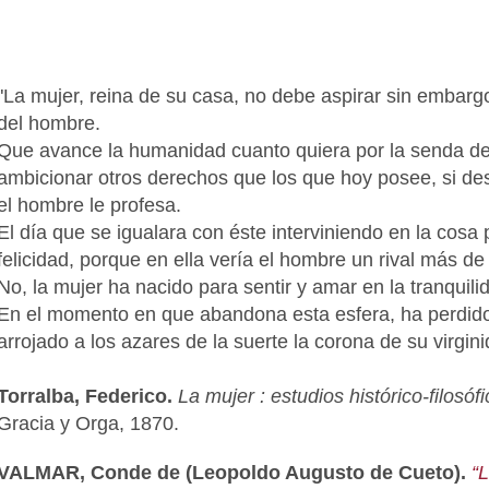
"La mujer, reina de su casa, no debe aspirar sin embargo 
del hombre.
Que avance la humanidad cuanto quiera por la senda de l
ambicionar otros derechos que los que hoy posee, si de
el hombre le profesa.
El día que se igualara con éste interviniendo en la cosa p
felicidad, porque en ella vería el hombre un rival más d
No, la mujer ha nacido para sentir y amar en la tranquil
En el momento en que abandona esta esfera, ha perdido 
arrojado a los azares de la suerte la corona de su virgini
Torralba, Federico.
La mujer : estudios histórico-filosóf
Gracia y Orga, 1870.
VALMAR, Conde de (Leopoldo Augusto de Cueto).
“