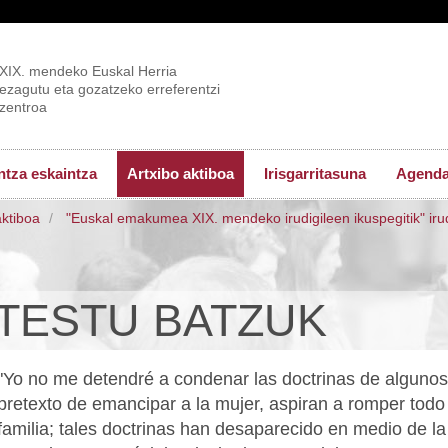
XIX. mendeko Euskal Herria
ezagutu eta gozatzeko erreferentzi
zentroa
tza eskaintza
Artxibo aktiboa
Irisgarritasuna
Agend
aktiboa
"Euskal emakumea XIX. mendeko irudigileen ikuspegitik" iru
TESTU BATZUK
"Yo no me detendré a condenar las doctrinas de algunos
pretexto de emancipar a la mujer, aspiran a romper todo 
familia; tales doctrinas han desaparecido en medio de la