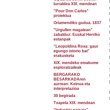
lurraldea XIX. mendean
"Pour Don Carlos"
proiektua
Oriamendiko gudua. 1837
"Urgullen magalean"
zabalduz: Euskal Herriko
estanpak
"Leopoldina Rosa: gaur
egungo istorio bat"
erakusketa
XIX. mendeko emakume
esploratzaileak
BERGARAKO
BESARKADAren
aurrean: Keinua eta
interpretazioa
30 begirada
Txapela XIX. mendean
"Industria paisaia"