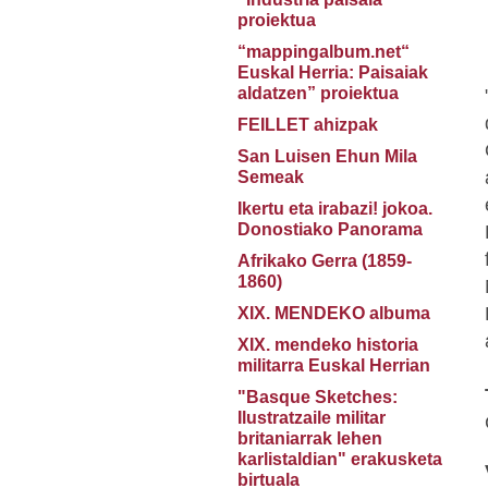
proiektua
“mappingalbum.net“
Euskal Herria: Paisaiak
aldatzen” proiektua
FEILLET ahizpak
San Luisen Ehun Mila
Semeak
Ikertu eta irabazi! jokoa.
Donostiako Panorama
Afrikako Gerra (1859-
1860)
XIX. MENDEKO albuma
XIX. mendeko historia
militarra Euskal Herrian
"Basque Sketches:
Ilustratzaile militar
britaniarrak lehen
karlistaldian" erakusketa
birtuala