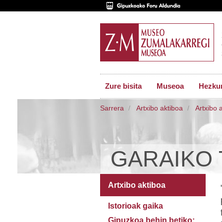
Zure bisita
Museoa
Hezkun
Sarrera
Artxibo aktiboa
Artxibo 
GARAIKO 
Artxibo aktiboa
Istorioak gaika
Gipuzkoa behin betiko: