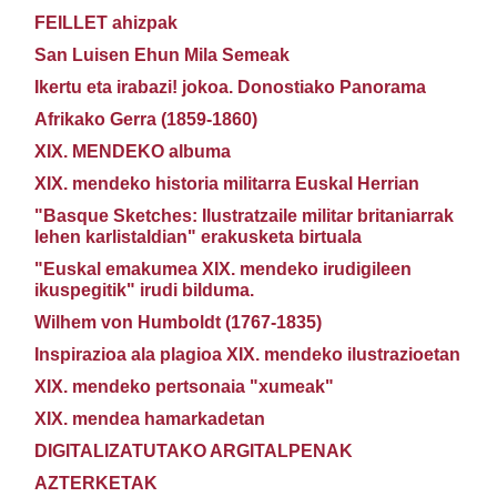
FEILLET ahizpak
San Luisen Ehun Mila Semeak
Ikertu eta irabazi! jokoa. Donostiako Panorama
Afrikako Gerra (1859-1860)
XIX. MENDEKO albuma
XIX. mendeko historia militarra Euskal Herrian
"Basque Sketches: Ilustratzaile militar britaniarrak
lehen karlistaldian" erakusketa birtuala
"Euskal emakumea XIX. mendeko irudigileen
ikuspegitik" irudi bilduma.
Wilhem von Humboldt (1767-1835)
Inspirazioa ala plagioa XIX. mendeko ilustrazioetan
XIX. mendeko pertsonaia "xumeak"
XIX. mendea hamarkadetan
DIGITALIZATUTAKO ARGITALPENAK
AZTERKETAK