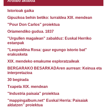
Artxibo aktiboa
Istorioak gaika
Gipuzkoa behin betiko: lurraldea XIX. mendean
"Pour Don Carlos" proiektua
Oriamendiko gudua. 1837
"Urgullen magalean" zabalduz: Euskal Herriko
estanpak
"Leopoldina Rosa: gaur egungo istorio bat"
erakusketa
XIX. mendeko emakume esploratzaileak
BERGARAKO BESARKADAren aurrean: Keinua eta
interpretazioa
30 begirada
Txapela XIX. mendean
"Industria paisaia" proiektua
“mappingalbum.net“ Euskal Herria: Paisaiak
aldatzen” proiektua