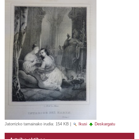
Jatorrizko tamainako irudia:
154 KB
|
Ikusi
Deskargatu