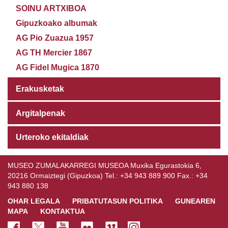
SOINU ARTXIBOA
Gipuzkoako albumak
AG Pio Zuazua 1957
AG TH Mercier 1867
AG Fidel Mugica 1870
Erakusketak
Argitalpenak
Urteroko ekitaldiak
MUSEO ZUMALAKARREGI MUSEOA Muxika Egurastokia 6,
20216 Ormaiztegi (Gipuzkoa) Tel.: +34 943 889 900 Fax.: +34
943 880 138
OHAR LEGALA
PRIBATUTASUN POLITIKA
GUNEAREN
MAPA
KONTAKTUA