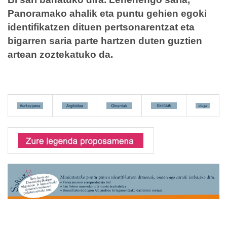
Panoramako ahalik eta puntu gehien egoki
identifikatzen dituen pertsonarentzat eta
bigarren saria parte hartzen duten guztien
artean zoztekatuko da.