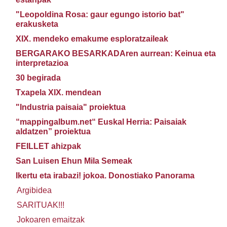
"Leopoldina Rosa: gaur egungo istorio bat"
erakusketa
XIX. mendeko emakume esploratzaileak
BERGARAKO BESARKADAren aurrean: Keinua eta
interpretazioa
30 begirada
Txapela XIX. mendean
"Industria paisaia" proiektua
“mappingalbum.net“ Euskal Herria: Paisaiak
aldatzen” proiektua
FEILLET ahizpak
San Luisen Ehun Mila Semeak
Ikertu eta irabazi! jokoa. Donostiako Panorama
Argibidea
SARITUAK!!!
Jokoaren emaitzak