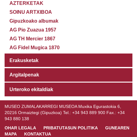
AZTERKETAK
SOINU ARTXIBOA
Gipuzkoako albumak
AG Pio Zuazua 1957
AG TH Mercier 1867
AG Fidel Mugica 1870
Erakusketak
Argitalpenak
Urteroko ekitaldiak
MUSEO ZUMALAKARREGI MUSEOA Muxika Egurastokia 6,
20216 Ormaiztegi (Gipuzkoa) Tel.: +34 943 889 900 Fax.: +34
943 880 138
OHAR LEGALA
PRIBATUTASUN POLITIKA
GUNEAREN
MAPA
KONTAKTUA