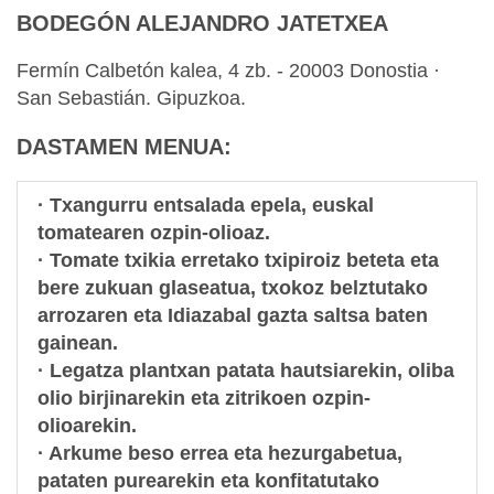
BODEGÓN ALEJANDRO JATETXEA
Fermín Calbetón kalea, 4 zb. - 20003 Donostia ·
San Sebastián. Gipuzkoa.
DASTAMEN M
ENUA:
·
Txangurru entsalada epela
, euskal
tomatearen ozpin-olioaz.
·
Tomate txikia erretako txipiroiz beteta eta
bere zukuan glaseatua
, txokoz belztutako
arrozaren eta Idiazabal gazta saltsa baten
gainean.
·
Legatza plantxan patata hautsiarekin
, oliba
olio birjinarekin eta zitrikoen ozpin-
olioarekin.
·
Arkume beso errea eta hezurgabetua
,
pataten purearekin eta konfitatutako