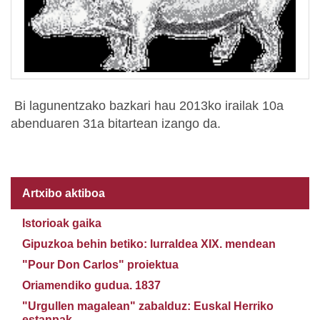
Bi lagunentzako bazkari hau 2013ko irailak 10a
abenduaren 31a bitartean izango da.
Artxibo aktiboa
Istorioak gaika
Gipuzkoa behin betiko: lurraldea XIX. mendean
"Pour Don Carlos" proiektua
Oriamendiko gudua. 1837
"Urgullen magalean" zabalduz: Euskal Herriko
estanpak