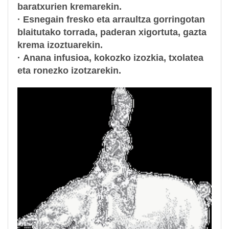
baratxurien kremarekin.
·
Esnegain fresko eta arraultza gorringotan
blaitutako torrada
, paderan xigortuta, gazta
krema izoztuarekin.
·
Anana infusioa, kokozko izozkia
, txolatea
eta ronezko izotzarekin.