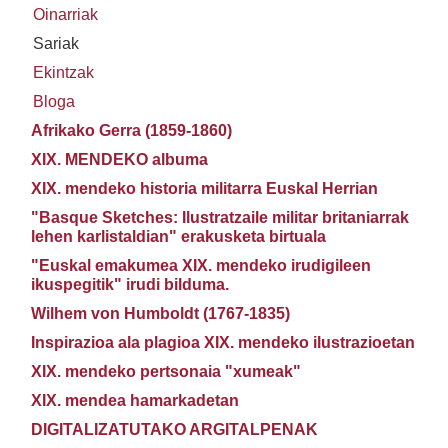
Oinarriak
Sariak
Ekintzak
Bloga
Afrikako Gerra (1859-1860)
XIX. MENDEKO albuma
XIX. mendeko historia militarra Euskal Herrian
"Basque Sketches: Ilustratzaile militar britaniarrak
lehen karlistaldian" erakusketa birtuala
"Euskal emakumea XIX. mendeko irudigileen
ikuspegitik" irudi bilduma.
Wilhem von Humboldt (1767-1835)
Inspirazioa ala plagioa XIX. mendeko ilustrazioetan
XIX. mendeko pertsonaia "xumeak"
XIX. mendea hamarkadetan
DIGITALIZATUTAKO ARGITALPENAK