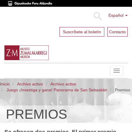
Español
Suscríbete al boletín
Contacto
Toggle
navigat
Inicio
Archivo activo
Archivo activo
Juego ¡Investiga y gana! Panorama de San Sebastián
Premios
PREMIOS
Se ofrecen dos premios. El primer premio,