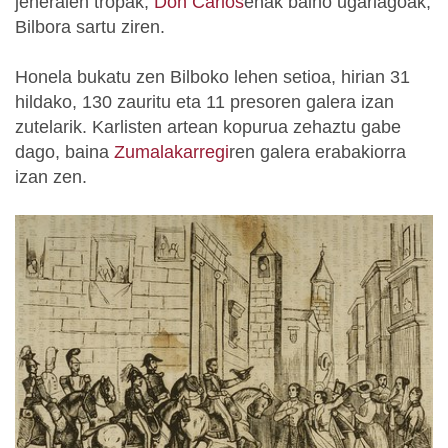
jeneralen tropak,
Don Carlos
enak baino ugariagoak,
Bilbora sartu ziren.
Honela bukatu zen Bilboko lehen setioa, hirian 31
hildako, 130 zauritu eta 11 presoren galera izan
zutelarik. Karlisten artean kopurua zehaztu gabe
dago, baina
Zumalakarregi
ren galera erabakiorra
izan zen.