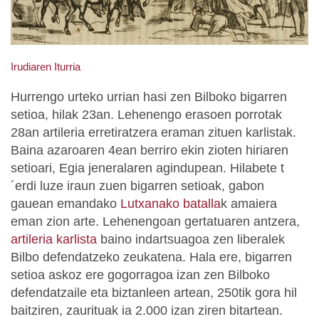
Irudiaren Iturria
Hurrengo urteko urrian hasi zen Bilboko bigarren
setioa, hilak 23an. Lehenengo erasoen porrotak
28an artileria erretiratzera eraman zituen karlistak.
Baina azaroaren 4ean berriro ekin zioten hiriaren
setioari, Egia jeneralaren agindupean. Hilabete t
´erdi luze iraun zuen bigarren setioak, gabon
gauean emandako
Lutxanako batalla
k amaiera
eman zion arte. Lehenengoan gertatuaren antzera,
artileria karlista
baino indartsuagoa zen liberalek
Bilbo defendatzeko zeukatena. Hala ere, bigarren
setioa askoz ere gogorragoa izan zen Bilboko
defendatzaile eta biztanleen artean, 250tik gora hil
baitziren, zaurituak ia 2.000 izan ziren bitartean.