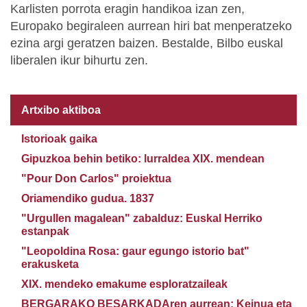
Karlisten porrota eragin handikoa izan zen,
Europako begiraleen aurrean hiri bat menperatzeko
ezina argi geratzen baizen. Bestalde, Bilbo euskal
liberalen ikur bihurtu zen.
Artxibo aktiboa
Istorioak gaika
Gipuzkoa behin betiko: lurraldea XIX. mendean
"Pour Don Carlos" proiektua
Oriamendiko gudua. 1837
"Urgullen magalean" zabalduz: Euskal Herriko
estanpak
"Leopoldina Rosa: gaur egungo istorio bat"
erakusketa
XIX. mendeko emakume esploratzaileak
BERGARAKO BESARKADAren aurrean: Keinua eta