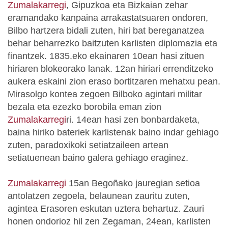
Zumalakarregi
, Gipuzkoa eta Bizkaian zehar
eramandako kanpaina arrakastatsuaren ondoren,
Bilbo hartzera bidali zuten, hiri bat bereganatzea
behar beharrezko baitzuten karlisten diplomazia eta
finantzek. 1835.eko ekainaren 10ean hasi zituen
hiriaren blokeorako lanak. 12an hiriari errenditzeko
aukera eskaini zion eraso bortitzaren mehatxu pean.
Mirasolgo kontea zegoen Bilboko agintari militar
bezala eta ezezko borobila eman zion
Zumalakarregi
ri. 14ean hasi zen bonbardaketa,
baina hiriko bateriek karlistenak baino indar gehiago
zuten, paradoxikoki setiatzaileen artean
setiatuenean baino galera gehiago eraginez.
Zumalakarregi
15an Begoñako jauregian setioa
antolatzen zegoela, belaunean zauritu zuten,
agintea Erasoren eskutan uztera behartuz. Zauri
honen ondorioz hil zen Zegaman, 24ean, karlisten