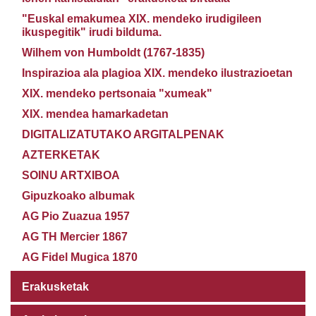
"Euskal emakumea XIX. mendeko irudigileen
ikuspegitik" irudi bilduma.
Wilhem von Humboldt (1767-1835)
Inspirazioa ala plagioa XIX. mendeko ilustrazioetan
XIX. mendeko pertsonaia "xumeak"
XIX. mendea hamarkadetan
DIGITALIZATUTAKO ARGITALPENAK
AZTERKETAK
SOINU ARTXIBOA
Gipuzkoako albumak
AG Pio Zuazua 1957
AG TH Mercier 1867
AG Fidel Mugica 1870
Erakusketak