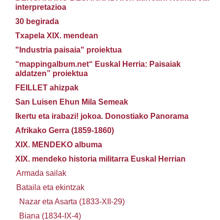
interpretazioa
30 begirada
Txapela XIX. mendean
"Industria paisaia" proiektua
“mappingalbum.net“ Euskal Herria: Paisaiak
aldatzen” proiektua
FEILLET ahizpak
San Luisen Ehun Mila Semeak
Ikertu eta irabazi! jokoa. Donostiako Panorama
Afrikako Gerra (1859-1860)
XIX. MENDEKO albuma
XIX. mendeko historia militarra Euskal Herrian
Armada sailak
Bataila eta ekintzak
Nazar eta Asarta (1833-XII-29)
Biana (1834-IX-4)