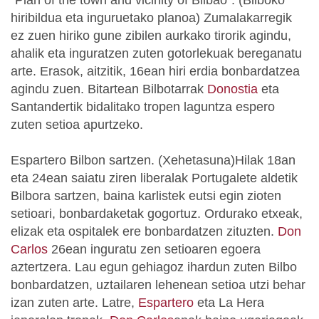
"Plan of the town and vicinity of Bilbao". (Bilboko
hiribildua eta inguruetako planoa) Zumalakarregik
ez zuen hiriko gune zibilen aurkako tirorik agindu,
ahalik eta inguratzen zuten gotorlekuak bereganatu
arte. Erasok, aitzitik, 16ean hiri erdia bonbardatzea
agindu zuen. Bitartean Bilbotarrak
Donostia
eta
Santandertik bidalitako tropen laguntza espero
zuten setioa apurtzeko.
Espartero Bilbon sartzen. (Xehetasuna)Hilak 18an
eta 24ean saiatu ziren liberalak Portugalete aldetik
Bilbora sartzen, baina karlistek eutsi egin zioten
setioari, bonbardaketak gogortuz. Ordurako etxeak,
elizak eta ospitalek ere bonbardatzen zituzten.
Don
Carlos
26ean inguratu zen setioaren egoera
aztertzera. Lau egun gehiagoz ihardun zuten Bilbo
bonbardatzen, uztailaren lehenean setioa utzi behar
izan zuten arte. Latre,
Espartero
eta La Hera