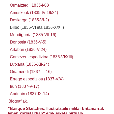
Ormaiztegi, 1835-I-03
Ameskoak (1835-IV-19/24)
Deskarga (1835-VI-2)
Bilbo (1835-VI eta 1836-X/XII)
Mendigorria (1835-VII-16)
Donostia (1836-V-5)
Arlaban (1836-V-24)
Gomezen espedizioa (1836-VI/XIII)
Lutxana (1836-XII-24)
Oriamendi (1837-III-16)
Errege espedizioa (1837-V/X)
Irun (1837-V-17)
Andoain (1837-IX-14)
Biografiak.
"Basque Sketches: Ilustratzaile militar britaniarrak
lehen karlistaldian" erakusketa birtuala