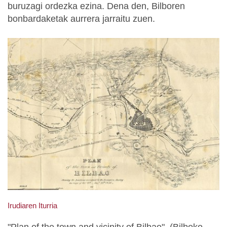
buruzagi ordezka ezina. Dena den, Bilboren
bonbardaketak aurrera jarraitu zuen.
Irudiaren Iturria