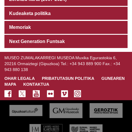
Kudeaketa politika
Memoriak
Next Generation Funtsak
MUSEO ZUMALAKARREGI MUSEOA Muxika Egurastokia 6,
20216 Ormaiztegi (Gipuzkoa) Tel.: +34 943 889 900 Fax.: +34
943 880 138
OHAR LEGALA
PRIBATUTASUN POLITIKA
GUNEAREN
MAPA
KONTAKTUA