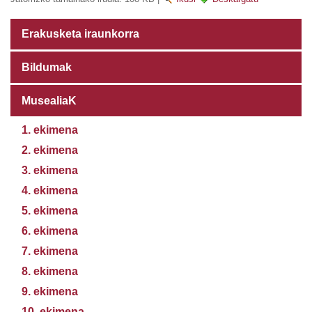
Erakusketa iraunkorra
Bildumak
MusealiaK
1. ekimena
2. ekimena
3. ekimena
4. ekimena
5. ekimena
6. ekimena
7. ekimena
8. ekimena
9. ekimena
10. ekimena