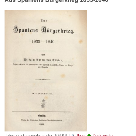
Jatorrizko tamainako irudia:
108 KB
|
Ikusi
Deskargatu