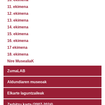
11. ekimena
12. ekimena
13. ekimena
14. ekimena
15. ekimena
16. ekimena
17 ekimena
18. ekimena
Nire MusealiaK
ZumaLAB
Aldundiaren museoak
Elkarte laguntzaileak
Zerbitzu karta (2007-2024)