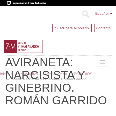
Español
Suscríbete al boletín
Contacto
AVIRANETA:
Toggle
navigat
NARCISISTA Y
Inicio
Archivo activo
Archivo activo
ESTUDIOS
Aviraneta: Narcisista y Ginebrino. Román Garrido
GINEBRINO.
ROMÁN GARRIDO